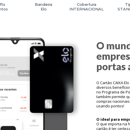
fts
Bandeira
Cobertura
Ti
ntos
Elo
INTERNACIONAL
STAN
O mun
empresa
portas 
O Cartão CAIXA El
diversos benefício
no Programa de Pon
também permite qu
compras nacionais 
usando pontos!
O ideal para emp
O que importa na h
cartão é ter certez