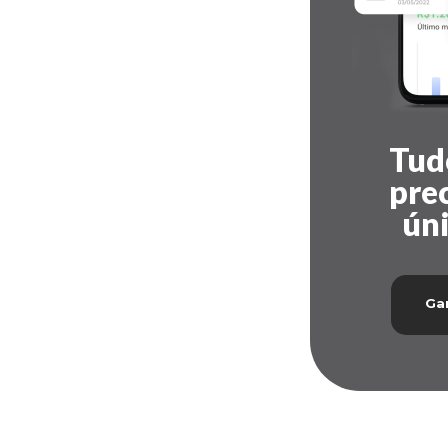
Tud
pre
úni
Gar