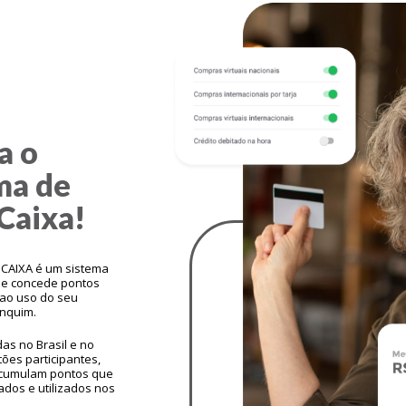
a o
ma de
Caixa!
CAIXA é um sistema
e concede pontos
ao uso do seu
anquim.
as no Brasil e no
tões participantes,
cumulam pontos que
dos e utilizados nos