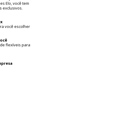
es Elo, você tem
s exclusivos.
ex
ara você escolher
você
de flexíveis para
mpresa