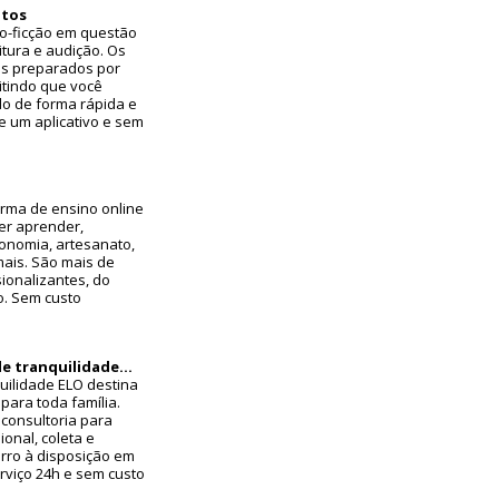
utos
ão-ficção em questão
itura e audição. Os
os preparados por
itindo que você
o de forma rápida e
de um aplicativo e sem
rma de ensino online
er aprender,
onomia, artesanato,
mais. São mais de
sionalizantes, do
o. Sem custo
de tranquilidade…
uilidade ELO destina
para toda família.
consultoria para
ional, coleta e
arro à disposição em
rviço 24h e sem custo