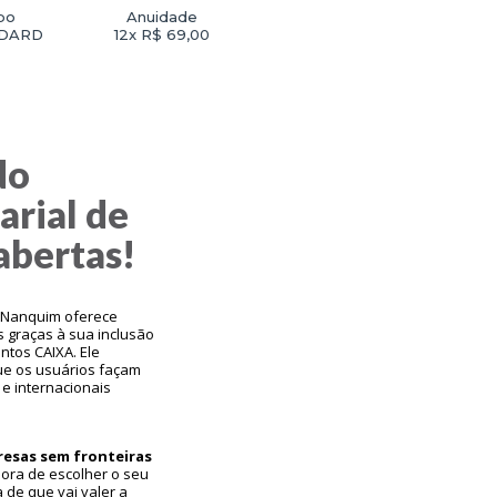
po
Anuidade
DARD
12x R$ 69,00
do
rial de
abertas!
o Nanquim oferece
s graças à sua inclusão
tos CAIXA. Ele
e os usuários façam
e internacionais
resas sem fronteiras
ora de escolher o seu
a de que vai valer a