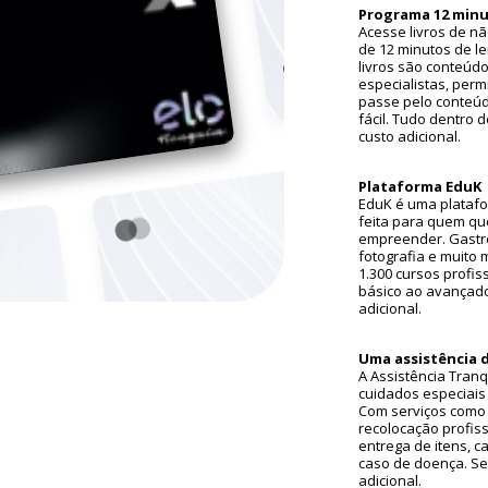
Programa 12 min
Acesse livros de n
de 12 minutos de le
livros são conteúd
especialistas, perm
passe pelo conteúd
fácil. Tudo dentro 
custo adicional.
Plataforma EduK
EduK é uma platafo
feita para quem qu
empreender. Gastr
fotografia e muito 
1.300 cursos profis
básico ao avançad
adicional.
Uma assistência 
A Assistência Tranq
cuidados especiais 
Com serviços como 
recolocação profiss
entrega de itens, c
caso de doença. Se
adicional.