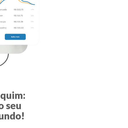
nquim:
o seu
undo!