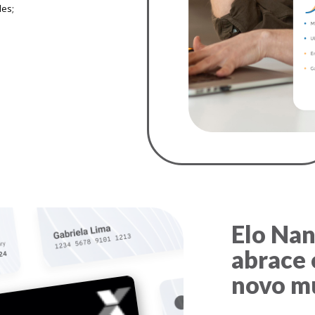
les;
Elo Na
abrace 
novo m