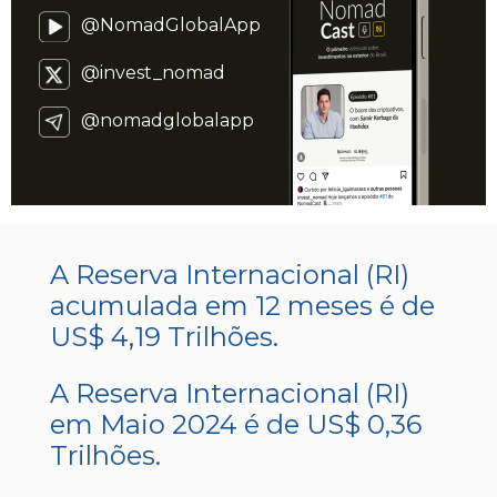
@NomadGlobalApp
@invest_nomad
@nomadglobalapp
A Reserva Internacional (RI)
acumulada em 12 meses é de
US$ 4,19 Trilhões.
A Reserva Internacional (RI)
em Maio 2024 é de US$ 0,36
Trilhões.