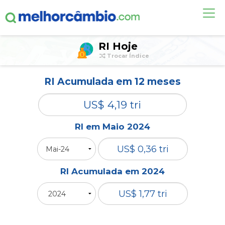
OUTROS ÍNDICES
RI Hoje
Trocar Índice
ALERTA DE CÂMBIO
RI Acumulada em 12 meses
DÓLAR HOJE
CONTA INTERNACIONAL
NOVO
RI em Maio 2024
Acesse sua conta:
ÁREA DO CLIENTE
RI Acumulada em 2024
BROKER DE OFERTAS
ou cadastre-se se ainda não tem registro: