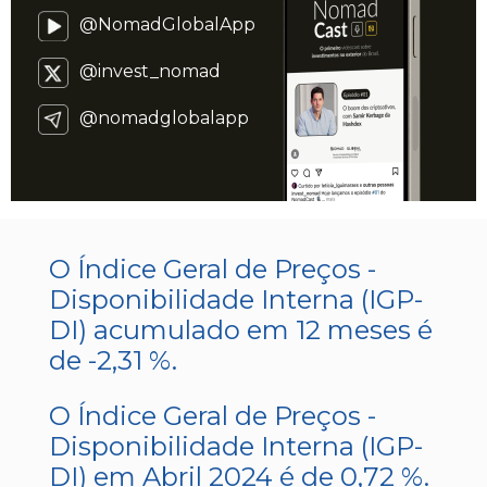
@NomadGlobalApp
@invest_nomad
@nomadglobalapp
O Índice Geral de Preços -
Disponibilidade Interna (IGP-
DI) acumulado em 12 meses é
de -2,31 %.
O Índice Geral de Preços -
Disponibilidade Interna (IGP-
DI) em Abril 2024 é de 0,72 %.