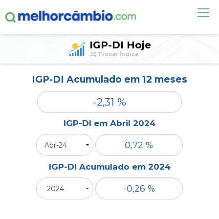
OUTROS ÍNDICES
IGP-DI Hoje
Trocar Índice
ALERTA DE CÂMBIO
IGP-DI Acumulado em 12 meses
DÓLAR HOJE
CONTA INTERNACIONAL
NOVO
IGP-DI em Abril 2024
Acesse sua conta:
ÁREA DO CLIENTE
IGP-DI Acumulado em 2024
BROKER DE OFERTAS
ou cadastre-se se ainda não tem registro: