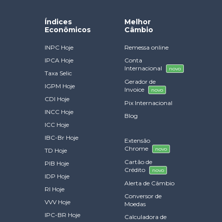
Índices
Melhor
Econômicos
Câmbio
INPC Hoje
Remessa online
IPCA Hoje
Conta
Internacional
novo
Taxa Selic
Gerador de
IGPM Hoje
Invoice
novo
CDI Hoje
Pix Internacional
INCC Hoje
Blog
ICC Hoje
IBC-Br Hoje
Extensão
Chrome
novo
TD Hoje
Cartão de
PIB Hoje
Crédito
novo
IDP Hoje
Alerta de Câmbio
RI Hoje
Conversor de
VVV Hoje
Moedas
IPC-BR Hoje
Calculadora de