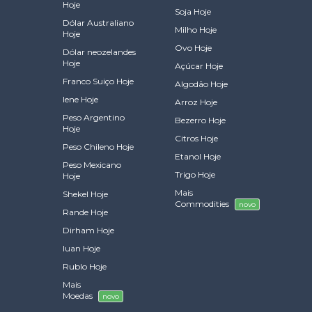
Hoje
Soja Hoje
Dólar Australiano
Milho Hoje
Hoje
Ovo Hoje
Dólar neozelandes
Hoje
Açúcar Hoje
Franco Suiço Hoje
Algodão Hoje
Iene Hoje
Arroz Hoje
Peso Argentino
Bezerro Hoje
Hoje
Citros Hoje
Peso Chileno Hoje
Etanol Hoje
Peso Mexicano
Trigo Hoje
Hoje
Mais
Shekel Hoje
Commodities
novo
Rande Hoje
Dirham Hoje
Iuan Hoje
Rublo Hoje
Mais
Moedas
novo