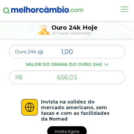
OUTRAS COMMODITIES
Ouro 24k Hoje
Trocar Commodity
ALERTA DE CÂMBIO
Ouro 24k (g)
DÓLAR HOJE
VALOR DO GRAMA DO OURO 24K
CONTA INTERNACIONAL
NOVO
R$
Invista na solidez do
mercado americano, sem
taxas e com as facilidades
da Nomad
Invista Agora