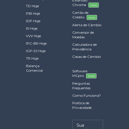
Extensão
Chrome
novo
TD Hoje
Cartão de
PIB Hoje
Crédito
novo
IDP Hoje
Alerta de Câmbio
RI Hoje
Conversor de
VVV Hoje
Moedas
IPC-BR Hoje
Calculadora de
Previdência
IGP-DI Hoje
Casas de Câmbio
TR Hoje
Balança
Comercial
Software
MCpro
novo
Perguntas
Frequentes
Como Funciona?
Política de
Privacidade
Sua