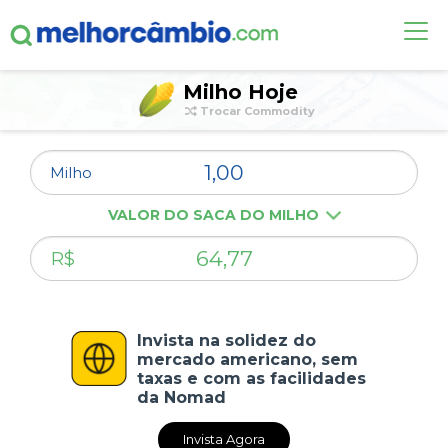
OUTRAS COMMODITIES
Milho Hoje
Trocar Commodity
ALERTA DE CÂMBIO
Milho
DÓLAR HOJE
VALOR DO SACA DO MILHO
CONTA INTERNACIONAL
NOVO
R$
Invista na solidez do
mercado americano, sem
taxas e com as facilidades
da Nomad
Invista Agora