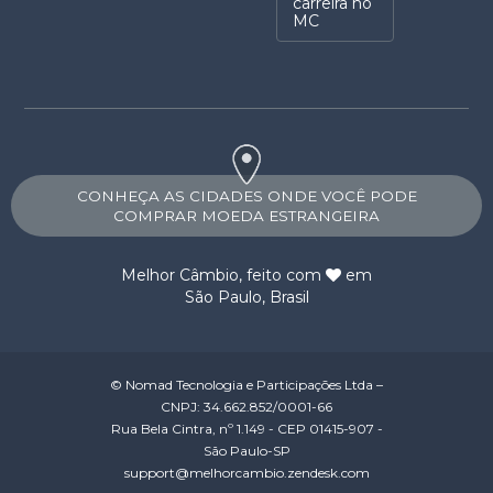
carreira no
MC
CONHEÇA AS CIDADES ONDE VOCÊ PODE
COMPRAR MOEDA ESTRANGEIRA
Melhor Câmbio
, feito com
em
São Paulo, Brasil
© Nomad Tecnologia e Participações Ltda –
CNPJ: 34.662.852/0001-66
Rua Bela Cintra, nº 1.149 - CEP 01415-907 -
São Paulo-SP
support@melhorcambio.zendesk.com