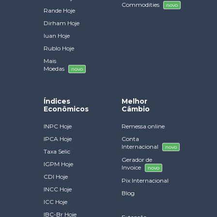
Commodities
novo
Rande Hoje
Dirham Hoje
Iuan Hoje
Rublo Hoje
Mais
Moedas
novo
Índices
Melhor
Econômicos
Câmbio
INPC Hoje
Remessa online
IPCA Hoje
Conta
Internacional
novo
Taxa Selic
Gerador de
IGPM Hoje
Invoice
novo
CDI Hoje
Pix Internacional
INCC Hoje
Blog
ICC Hoje
IBC-Br Hoje