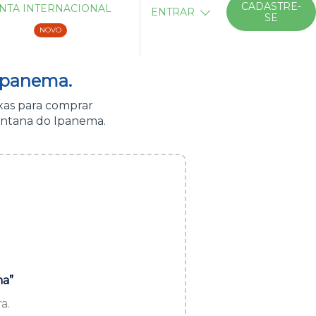
CADASTRE-
NTA INTERNACIONAL
ENTRAR
SE
NOVO
Ipanema.
xas para comprar
antana do Ipanema.
ma”
a.