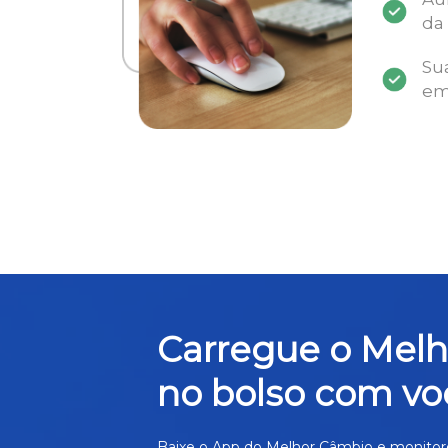
da
Su
em
Carregue o Mel
no bolso com vo
Baixe o App do Melhor Câmbio e monitor