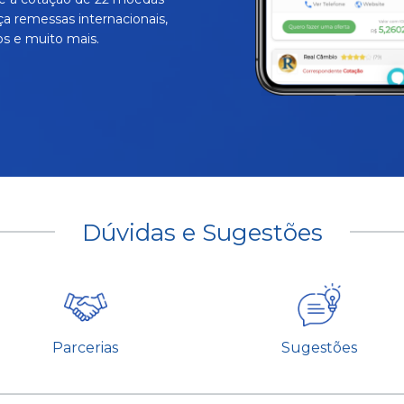
ça remessas internacionais,
s e muito mais.
Dúvidas e Sugestões
Parcerias
Sugestões