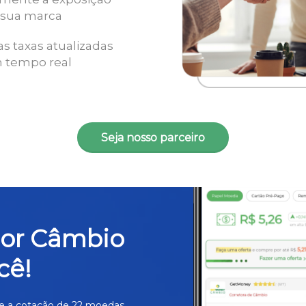
 sua marca
as taxas atualizadas
 tempo real
Seja nosso parceiro
hor Câmbio
cê!
e a cotação de 22 moedas