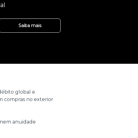
al
Saiba mais
ébito global e
 compras no exterior
o nem anuidade