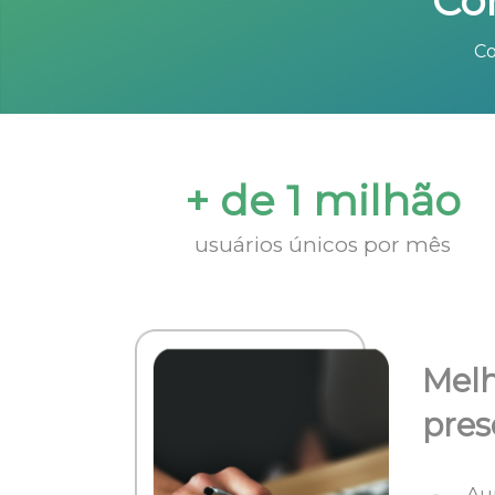
Co
Co
+ de 1 milhão
usuários únicos por mês
Melh
pres
Au