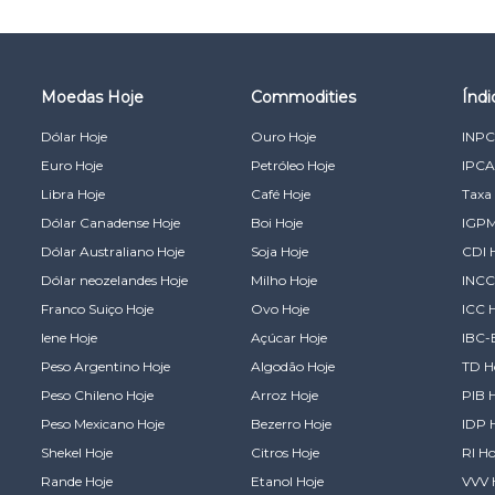
Moedas Hoje
Commodities
Índ
Dólar Hoje
Ouro Hoje
INPC
Euro Hoje
Petróleo Hoje
IPCA
Libra Hoje
Café Hoje
Taxa 
Dólar Canadense Hoje
Boi Hoje
IGPM
Dólar Australiano Hoje
Soja Hoje
CDI 
Dólar neozelandes Hoje
Milho Hoje
INCC
Franco Suiço Hoje
Ovo Hoje
ICC 
Iene Hoje
Açúcar Hoje
IBC-
Peso Argentino Hoje
Algodão Hoje
TD H
Peso Chileno Hoje
Arroz Hoje
PIB 
Peso Mexicano Hoje
Bezerro Hoje
IDP 
Shekel Hoje
Citros Hoje
RI Ho
Rande Hoje
Etanol Hoje
VVV 