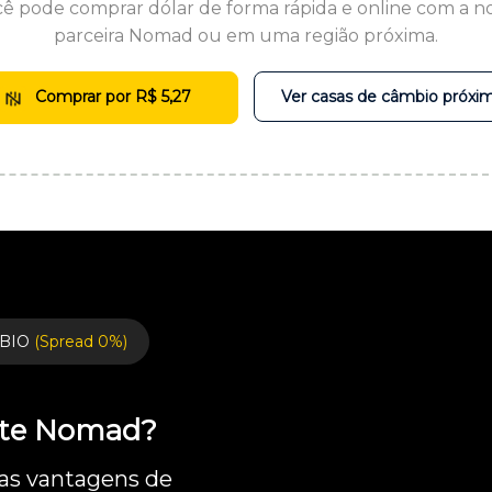
ê pode comprar dólar de forma rápida e online com a n
parceira Nomad ou em uma região próxima.
Comprar por R$ 5,27
Ver casas de câmbio próxi
BIO
(Spread 0%)
ente Nomad?
 as vantagens de