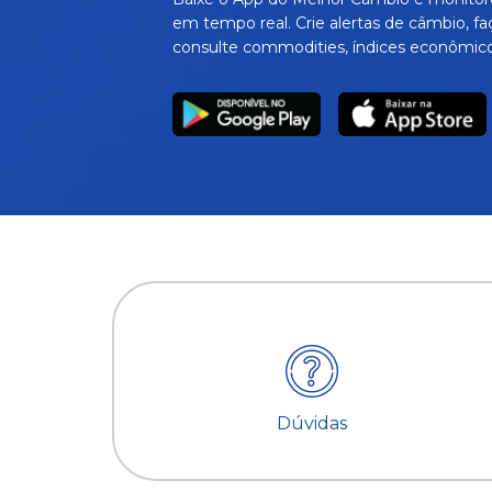
em tempo real. Crie alertas de câmbio, fa
consulte commodities, índices econômico
Dúvidas