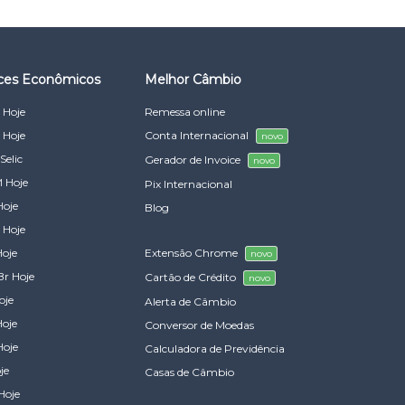
ices Econômicos
Melhor Câmbio
 Hoje
Remessa online
 Hoje
Conta Internacional
novo
Selic
Gerador de Invoice
novo
 Hoje
Pix Internacional
Hoje
Blog
 Hoje
Hoje
Extensão Chrome
novo
Br Hoje
Cartão de Crédito
novo
oje
Alerta de Câmbio
Hoje
Conversor de Moedas
Hoje
Calculadora de Previdência
je
Casas de Câmbio
Hoje