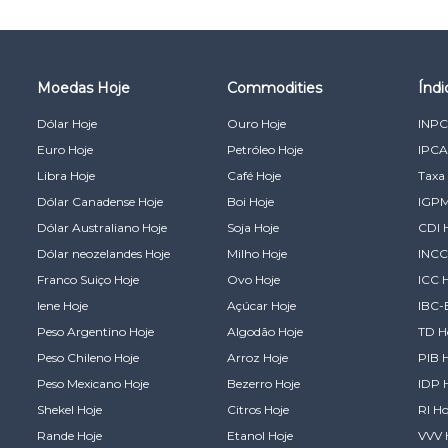
Moedas Hoje
Commodities
Índ
Dólar Hoje
Ouro Hoje
INPC
Euro Hoje
Petróleo Hoje
IPCA
Libra Hoje
Café Hoje
Taxa 
Dólar Canadense Hoje
Boi Hoje
IGPM
Dólar Australiano Hoje
Soja Hoje
CDI 
Dólar neozelandes Hoje
Milho Hoje
INCC
Franco Suiço Hoje
Ovo Hoje
ICC 
Iene Hoje
Açúcar Hoje
IBC-
Peso Argentino Hoje
Algodão Hoje
TD H
Peso Chileno Hoje
Arroz Hoje
PIB 
Peso Mexicano Hoje
Bezerro Hoje
IDP 
Shekel Hoje
Citros Hoje
RI Ho
Rande Hoje
Etanol Hoje
VVV 