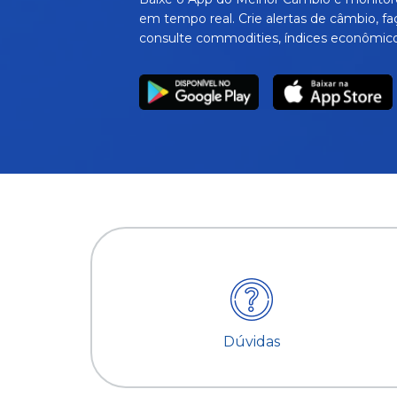
em tempo real. Crie alertas de câmbio, fa
consulte commodities, índices econômico
Dúvidas