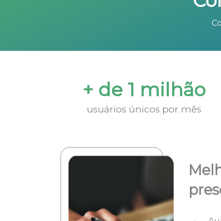
Co
Co
+ de 1 milhão
usuários únicos por mês
Melh
pres
Au