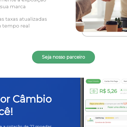
 sua marca
as taxas atualizadas
 tempo real
Seja nosso parceiro
hor Câmbio
cê!
e a cotação de 22 moedas