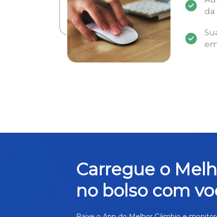
da
Su
em
Carregue o Mel
no bolso com vo
Baixe o App do Melhor Câmbio e monitor