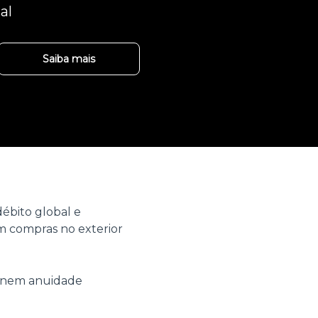
al
Saiba mais
ébito global e
 compras no exterior
o nem anuidade