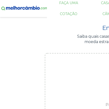
FAÇA UMA
CAS
COTAÇÃO
CÂ
En
Saiba quais cas
moeda estran
P