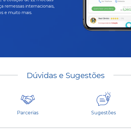
ça remessas internacionais,
s e muito mais.
Dúvidas e Sugestões
Parcerias
Sugestões