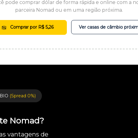
ê pode comprar dólar de forma rápida e online com a n
parceira Nomad ou em uma região próxima.
Comprar por R$ 5,26
Ver casas de câmbio próxi
BIO
(Spread 0%)
ente Nomad?
 as vantagens de