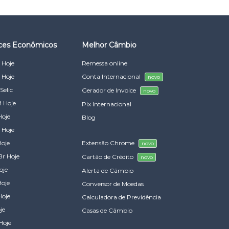
ices Econômicos
Melhor Câmbio
 Hoje
Remessa online
 Hoje
Conta Internacional
novo
Selic
Gerador de Invoice
novo
 Hoje
Pix Internacional
Hoje
Blog
 Hoje
Hoje
Extensão Chrome
novo
Br Hoje
Cartão de Crédito
novo
oje
Alerta de Câmbio
Hoje
Conversor de Moedas
Hoje
Calculadora de Previdência
je
Casas de Câmbio
Hoje