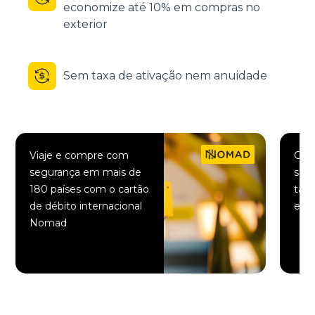
economize até 10% em compras no
exterior
Sem taxa de ativação nem anuidade
Viaje e compre com
Comp
segurança em mais de
saqu
180 países com o cartão
taxa
de débito internacional
elet
Nomad