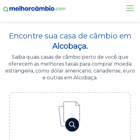
FAÇA UMA COTAÇÃO
Encontre sua casa de câmbio em
CASAS DE CÂMBIO
Alcobaça.
DÓLAR HOJE
Saiba quais casas de câmbio perto de você que
oferecem as melhores taxas para comprar moeda
ALERTA DE CÂMBIO
estrangeira, como dólar americano, canadense, euro
e outras em Alcobaça.
CONTA INTERNACIONAL
NOVO
Acesse sua conta:
ÁREA DO CLIENTE
BROKER DE OFERTAS