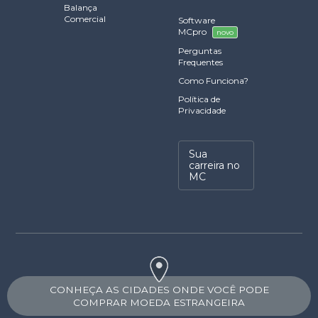
Balança
Comercial
Software
MCpro
novo
Perguntas
Frequentes
Como Funciona?
Política de
Privacidade
Sua
carreira no
MC
CONHEÇA AS CIDADES ONDE VOCÊ PODE
COMPRAR MOEDA ESTRANGEIRA