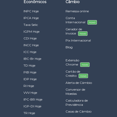
Econômicos
Câmbio
INPC Hoje
Remessa online
IPCA Hoje
Conta
Internacional
novo
Taxa Selic
Gerador de
IGPM Hoje
Invoice
novo
CDI Hoje
Pix Internacional
INCC Hoje
Blog
ICC Hoje
IBC-Br Hoje
Extensão
Chrome
novo
TD Hoje
Cartão de
PIB Hoje
Crédito
novo
IDP Hoje
Alerta de Câmbio
RI Hoje
Conversor de
VVV Hoje
Moedas
IPC-BR Hoje
Calculadora de
Previdência
IGP-DI Hoje
Casas de Câmbio
TR Hoje