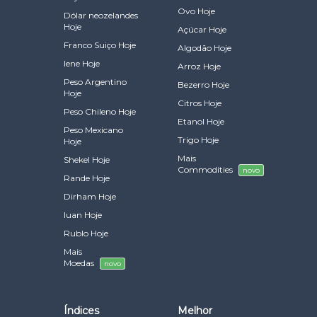
Ovo Hoje
Dólar neozelandes
Hoje
Açúcar Hoje
Franco Suiço Hoje
Algodão Hoje
Iene Hoje
Arroz Hoje
Peso Argentino
Bezerro Hoje
Hoje
Citros Hoje
Peso Chileno Hoje
Etanol Hoje
Peso Mexicano
Trigo Hoje
Hoje
Mais
Shekel Hoje
Commodities
novo
Rande Hoje
Dirham Hoje
Iuan Hoje
Rublo Hoje
Mais
Moedas
novo
Índices
Melhor