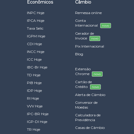
Econômicos
Câmbio
INPC Hoje
Remessa online
IPCA Hoje
Conta
Internacional
novo
Taxa Selic
Gerador de
IGPM Hoje
Invoice
novo
CDI Hoje
Pix Internacional
INCC Hoje
Blog
ICC Hoje
IBC-Br Hoje
Extensão
Chrome
novo
TD Hoje
Cartão de
PIB Hoje
Crédito
novo
IDP Hoje
Alerta de Câmbio
RI Hoje
Conversor de
VVV Hoje
Moedas
IPC-BR Hoje
Calculadora de
Previdência
IGP-DI Hoje
Casas de Câmbio
TR Hoje