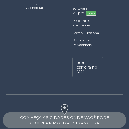
Balança
Comercial
Software
MCpro
novo
Perguntas
Frequentes
Como Funciona?
Política de
Privacidade
Sua
carreira no
MC
CONHEÇA AS CIDADES ONDE VOCÊ PODE
COMPRAR MOEDA ESTRANGEIRA