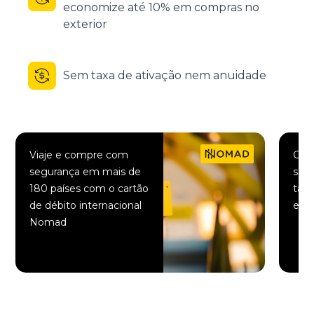
economize até 10% em compras no
exterior
Sem taxa de ativação nem anuidade
Viaje e compre com
Comp
segurança em mais de
saqu
180 países com o cartão
taxa
de débito internacional
elet
Nomad