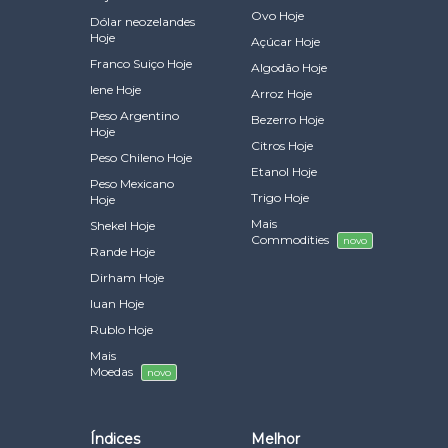
Ovo Hoje
Dólar neozelandes
Hoje
Açúcar Hoje
Franco Suiço Hoje
Algodão Hoje
Iene Hoje
Arroz Hoje
Peso Argentino
Bezerro Hoje
Hoje
Citros Hoje
Peso Chileno Hoje
Etanol Hoje
Peso Mexicano
Trigo Hoje
Hoje
Mais
Shekel Hoje
Commodities
novo
Rande Hoje
Dirham Hoje
Iuan Hoje
Rublo Hoje
Mais
Moedas
novo
Índices
Melhor