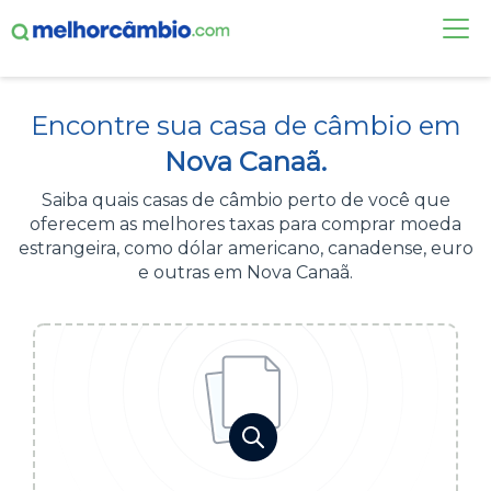
FAÇA UMA COTAÇÃO
Encontre sua casa de câmbio em
CASAS DE CÂMBIO
Nova Canaã.
DÓLAR HOJE
Saiba quais casas de câmbio perto de você que
oferecem as melhores taxas para comprar moeda
ALERTA DE CÂMBIO
estrangeira, como dólar americano, canadense, euro
e outras em Nova Canaã.
CONTA INTERNACIONAL
NOVO
Acesse sua conta:
ÁREA DO CLIENTE
BROKER DE OFERTAS