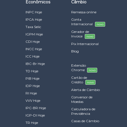
Econômicos
Câmbio
INPC Hoje
Remessa online
IPCA Hoje
Conta
Internacional
novo
Taxa Selic
Gerador de
IGPM Hoje
Invoice
novo
CDI Hoje
Pix Internacional
INCC Hoje
Blog
ICC Hoje
IBC-Br Hoje
Extensão
Chrome
novo
TD Hoje
Cartão de
PIB Hoje
Crédito
novo
IDP Hoje
Alerta de Câmbio
RI Hoje
Conversor de
VVV Hoje
Moedas
IPC-BR Hoje
Calculadora de
Previdência
IGP-DI Hoje
Casas de Câmbio
TR Hoje