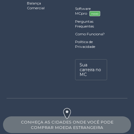
Balança
Comercial
Software
MCpro
novo
Perguntas
Frequentes
Como Funciona?
Política de
Privacidade
Sua
carreira no
MC
CONHEÇA AS CIDADES ONDE VOCÊ PODE
COMPRAR MOEDA ESTRANGEIRA