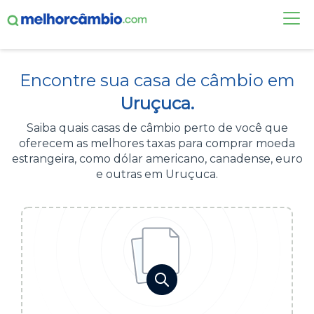
FAÇA UMA COTAÇÃO
Encontre sua casa de câmbio em
CASAS DE CÂMBIO
Uruçuca.
DÓLAR HOJE
Saiba quais casas de câmbio perto de você que
oferecem as melhores taxas para comprar moeda
ALERTA DE CÂMBIO
estrangeira, como dólar americano, canadense, euro
e outras em Uruçuca.
CONTA INTERNACIONAL
NOVO
Acesse sua conta:
ÁREA DO CLIENTE
BROKER DE OFERTAS