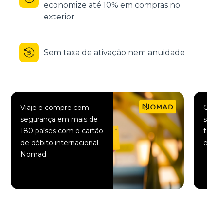
economize até 10% em compras no
exterior
Sem taxa de ativação nem anuidade
Viaje e compre com
Comp
segurança em mais de
saqu
180 países com o cartão
taxa
de débito internacional
elet
Nomad