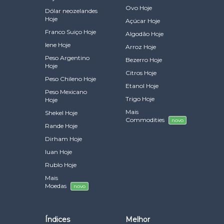
Ovo Hoje
Dólar neozelandes
Hoje
Açúcar Hoje
Franco Suiço Hoje
Algodão Hoje
Iene Hoje
Arroz Hoje
Peso Argentino
Bezerro Hoje
Hoje
Citros Hoje
Peso Chileno Hoje
Etanol Hoje
Peso Mexicano
Trigo Hoje
Hoje
Mais
Shekel Hoje
Commodities
novo
Rande Hoje
Dirham Hoje
Iuan Hoje
Rublo Hoje
Mais
Moedas
novo
Índices
Melhor