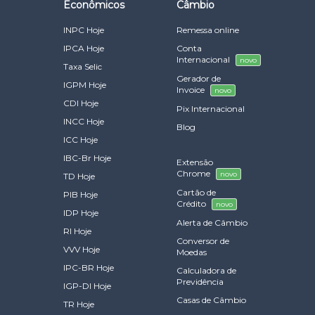
Econômicos
Câmbio
INPC Hoje
Remessa online
IPCA Hoje
Conta
Internacional
novo
Taxa Selic
Gerador de
IGPM Hoje
Invoice
novo
CDI Hoje
Pix Internacional
INCC Hoje
Blog
ICC Hoje
IBC-Br Hoje
Extensão
Chrome
novo
TD Hoje
Cartão de
PIB Hoje
Crédito
novo
IDP Hoje
Alerta de Câmbio
RI Hoje
Conversor de
VVV Hoje
Moedas
IPC-BR Hoje
Calculadora de
Previdência
IGP-DI Hoje
Casas de Câmbio
TR Hoje