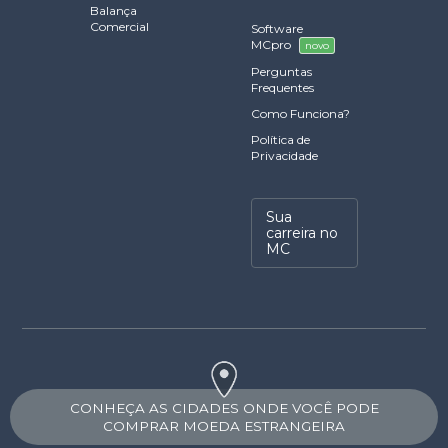
Balança
Comercial
Software
MCpro
novo
Perguntas
Frequentes
Como Funciona?
Política de
Privacidade
Sua
carreira no
MC
CONHEÇA AS CIDADES ONDE VOCÊ PODE
COMPRAR MOEDA ESTRANGEIRA