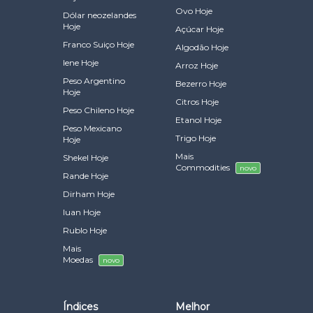
Ovo Hoje
Dólar neozelandes
Hoje
Açúcar Hoje
Franco Suiço Hoje
Algodão Hoje
Iene Hoje
Arroz Hoje
Peso Argentino
Bezerro Hoje
Hoje
Citros Hoje
Peso Chileno Hoje
Etanol Hoje
Peso Mexicano
Trigo Hoje
Hoje
Mais
Shekel Hoje
Commodities
novo
Rande Hoje
Dirham Hoje
Iuan Hoje
Rublo Hoje
Mais
Moedas
novo
Índices
Melhor