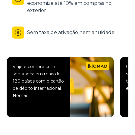
economize até 10% em compras no
exterior
Sem taxa de ativação nem anuidade
Viaje e compre com
Comp
segurança em mais de
saqu
180 países com o cartão
taxa
de débito internacional
elet
Nomad