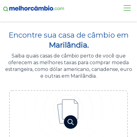
FAÇA UMA COTAÇÃO
Encontre sua casa de câmbio em
CASAS DE CÂMBIO
Marilândia.
DÓLAR HOJE
Saiba quais casas de câmbio perto de você que
oferecem as melhores taxas para comprar moeda
ALERTA DE CÂMBIO
estrangeira, como dólar americano, canadense, euro
e outras em Marilândia.
CONTA INTERNACIONAL
NOVO
Acesse sua conta:
ÁREA DO CLIENTE
BROKER DE OFERTAS