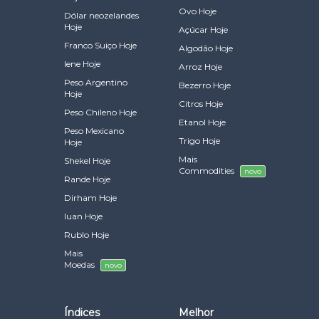
Ovo Hoje
Dólar neozelandes
Hoje
Açúcar Hoje
Franco Suiço Hoje
Algodão Hoje
Iene Hoje
Arroz Hoje
Peso Argentino
Bezerro Hoje
Hoje
Citros Hoje
Peso Chileno Hoje
Etanol Hoje
Peso Mexicano
Trigo Hoje
Hoje
Mais
Shekel Hoje
Commodities
novo
Rande Hoje
Dirham Hoje
Iuan Hoje
Rublo Hoje
Mais
Moedas
novo
Índices
Melhor