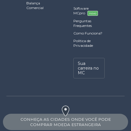
Balança
Comercial
Software
MCpro
novo
Perguntas
Frequentes
Como Funciona?
Política de
Privacidade
Sua
carreira no
MC
CONHEÇA AS CIDADES ONDE VOCÊ PODE
COMPRAR MOEDA ESTRANGEIRA