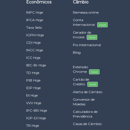
Econômicos
Câmbio
INPC Hoje
Remessa online
IPCA Hoje
Conta
Internacional
novo
Taxa Selic
Gerador de
IGPM Hoje
Invoice
novo
CDI Hoje
Pix Internacional
INCC Hoje
Blog
ICC Hoje
IBC-Br Hoje
Extensão
Chrome
novo
TD Hoje
Cartão de
PIB Hoje
Crédito
novo
IDP Hoje
Alerta de Câmbio
RI Hoje
Conversor de
VVV Hoje
Moedas
IPC-BR Hoje
Calculadora de
Previdência
IGP-DI Hoje
Casas de Câmbio
TR Hoje