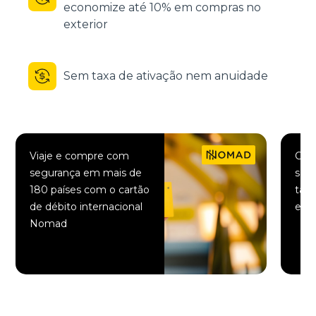
economize até 10% em compras no
exterior
Sem taxa de ativação nem anuidade
Viaje e compre com
Comp
segurança em mais de
saqu
180 países com o cartão
taxa
de débito internacional
elet
Nomad