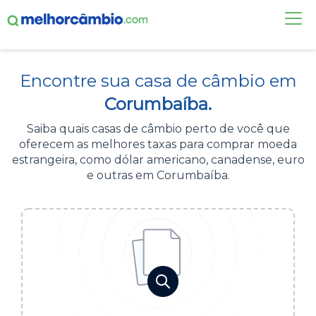
FAÇA UMA COTAÇÃO
Encontre sua casa de câmbio em
CASAS DE CÂMBIO
Corumbaíba.
DÓLAR HOJE
Saiba quais casas de câmbio perto de você que
oferecem as melhores taxas para comprar moeda
ALERTA DE CÂMBIO
estrangeira, como dólar americano, canadense, euro
e outras em Corumbaíba.
CONTA INTERNACIONAL
NOVO
Acesse sua conta:
ÁREA DO CLIENTE
BROKER DE OFERTAS