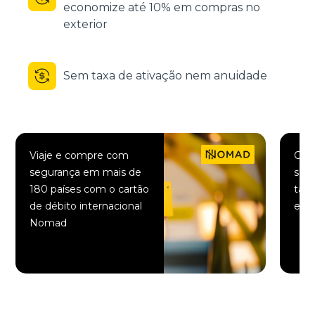
economize até 10% em compras no
exterior
Sem taxa de ativação nem anuidade
Viaje e compre com
Comp
segurança em mais de
saqu
180 países com o cartão
taxa
de débito internacional
elet
Nomad