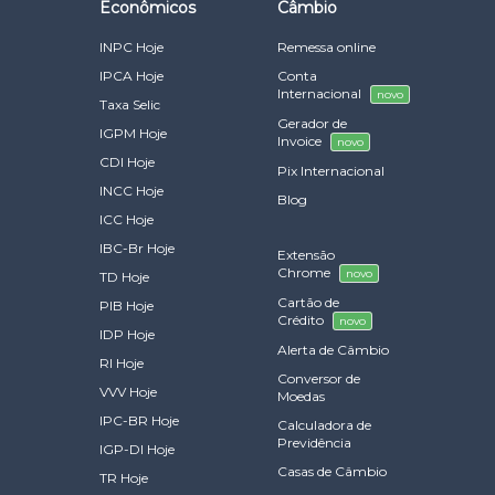
Econômicos
Câmbio
INPC Hoje
Remessa online
IPCA Hoje
Conta
Internacional
novo
Taxa Selic
Gerador de
IGPM Hoje
Invoice
novo
CDI Hoje
Pix Internacional
INCC Hoje
Blog
ICC Hoje
IBC-Br Hoje
Extensão
Chrome
novo
TD Hoje
Cartão de
PIB Hoje
Crédito
novo
IDP Hoje
Alerta de Câmbio
RI Hoje
Conversor de
VVV Hoje
Moedas
IPC-BR Hoje
Calculadora de
Previdência
IGP-DI Hoje
Casas de Câmbio
TR Hoje