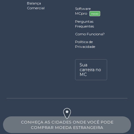
Balança
Comercial
Software
MCpro
novo
Perguntas
Frequentes
Como Funciona?
Política de
Privacidade
Sua
carreira no
MC
CONHEÇA AS CIDADES ONDE VOCÊ PODE
COMPRAR MOEDA ESTRANGEIRA