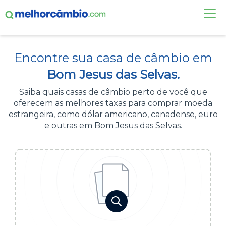
FAÇA UMA COTAÇÃO
Encontre sua casa de câmbio em
CASAS DE CÂMBIO
Bom Jesus das Selvas.
DÓLAR HOJE
Saiba quais casas de câmbio perto de você que
oferecem as melhores taxas para comprar moeda
ALERTA DE CÂMBIO
estrangeira, como dólar americano, canadense, euro
e outras em Bom Jesus das Selvas.
CONTA INTERNACIONAL
NOVO
Acesse sua conta:
ÁREA DO CLIENTE
BROKER DE OFERTAS