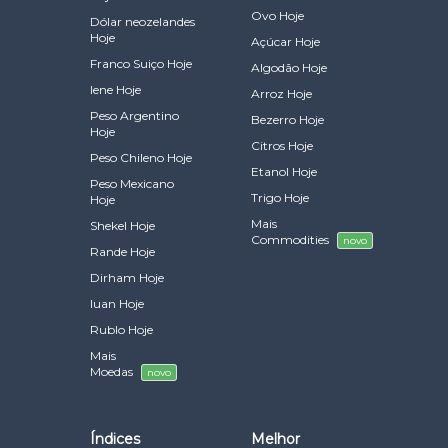
Ovo Hoje
Dólar neozelandes
Hoje
Açúcar Hoje
Franco Suiço Hoje
Algodão Hoje
Iene Hoje
Arroz Hoje
Peso Argentino
Bezerro Hoje
Hoje
Citros Hoje
Peso Chileno Hoje
Etanol Hoje
Peso Mexicano
Trigo Hoje
Hoje
Mais
Shekel Hoje
Commodities
novo
Rande Hoje
Dirham Hoje
Iuan Hoje
Rublo Hoje
Mais
Moedas
novo
Índices
Melhor