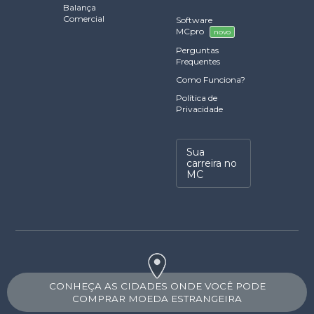
Balança
Comercial
Software
MCpro
novo
Perguntas
Frequentes
Como Funciona?
Política de
Privacidade
Sua
carreira no
MC
CONHEÇA AS CIDADES ONDE VOCÊ PODE
COMPRAR MOEDA ESTRANGEIRA