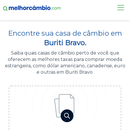
FAÇA UMA COTAÇÃO
Encontre sua casa de câmbio em
CASAS DE CÂMBIO
Buriti Bravo.
DÓLAR HOJE
Saiba quais casas de câmbio perto de você que
oferecem as melhores taxas para comprar moeda
ALERTA DE CÂMBIO
estrangeira, como dólar americano, canadense, euro
e outras em Buriti Bravo.
CONTA INTERNACIONAL
NOVO
Acesse sua conta:
ÁREA DO CLIENTE
BROKER DE OFERTAS