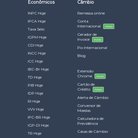
Econômicos
Câmbio
INPC Hoje
Remessa online
IPCA Hoje
Conta
Internacional
novo
Taxa Selic
Gerador de
IGPM Hoje
Invoice
novo
CDI Hoje
Pix Internacional
INCC Hoje
Blog
ICC Hoje
IBC-Br Hoje
Extensão
Chrome
novo
TD Hoje
Cartão de
PIB Hoje
Crédito
novo
IDP Hoje
Alerta de Câmbio
RI Hoje
Conversor de
VVV Hoje
Moedas
IPC-BR Hoje
Calculadora de
Previdência
IGP-DI Hoje
Casas de Câmbio
TR Hoje