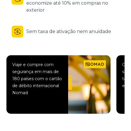
economize até 10% em compras no
exterior
Sem taxa de ativação nem anuidade
Viaje e compre com
Comp
segurança em mais de
saqu
180 países com o cartão
taxa
de débito internacional
elet
Nomad