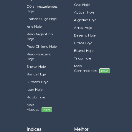
Ovo Hoje
Dólar neozelandes
Hoje
Açúcar Hoje
Franco Suiço Hoje
Algodão Hoje
Iene Hoje
Arroz Hoje
Peso Argentino
Bezerro Hoje
Hoje
Citros Hoje
Peso Chileno Hoje
Etanol Hoje
Peso Mexicano
Trigo Hoje
Hoje
Mais
Shekel Hoje
Commodities
novo
Rande Hoje
Dirham Hoje
Iuan Hoje
Rublo Hoje
Mais
Moedas
novo
Índices
Melhor