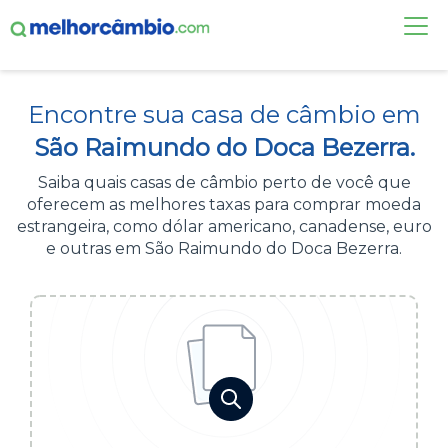
FAÇA UMA COTAÇÃO
Encontre sua casa de câmbio em
CASAS DE CÂMBIO
São Raimundo do Doca Bezerra.
DÓLAR HOJE
Saiba quais casas de câmbio perto de você que
oferecem as melhores taxas para comprar moeda
ALERTA DE CÂMBIO
estrangeira, como dólar americano, canadense, euro
e outras em São Raimundo do Doca Bezerra.
CONTA INTERNACIONAL
NOVO
Acesse sua conta:
ÁREA DO CLIENTE
BROKER DE OFERTAS