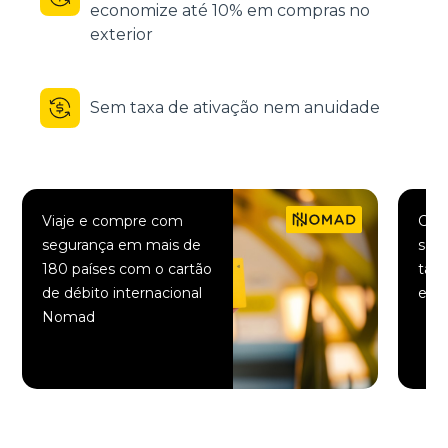
economize até 10% em compras no
exterior
Sem taxa de ativação nem anuidade
Viaje e compre com
Comp
segurança em mais de
saqu
180 países com o cartão
taxa
de débito internacional
elet
Nomad