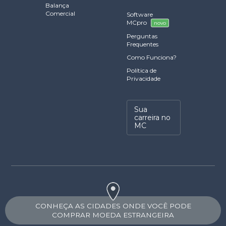
Balança
Comercial
Software
MCpro
novo
Perguntas
Frequentes
Como Funciona?
Política de
Privacidade
Sua
carreira no
MC
CONHEÇA AS CIDADES ONDE VOCÊ PODE
COMPRAR MOEDA ESTRANGEIRA