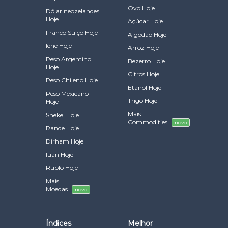
Ovo Hoje
Dólar neozelandes
Hoje
Açúcar Hoje
Franco Suiço Hoje
Algodão Hoje
Iene Hoje
Arroz Hoje
Peso Argentino
Bezerro Hoje
Hoje
Citros Hoje
Peso Chileno Hoje
Etanol Hoje
Peso Mexicano
Trigo Hoje
Hoje
Mais
Shekel Hoje
Commodities
novo
Rande Hoje
Dirham Hoje
Iuan Hoje
Rublo Hoje
Mais
Moedas
novo
Índices
Melhor