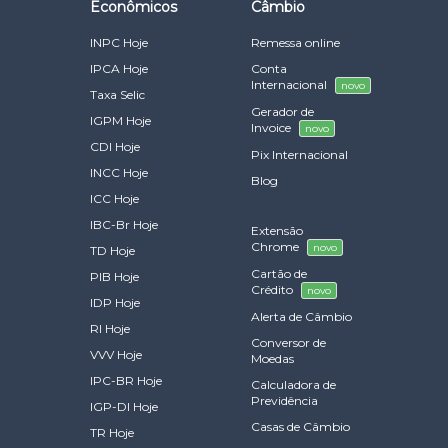
Econômicos
Câmbio
INPC Hoje
Remessa online
IPCA Hoje
Conta
Internacional
novo
Taxa Selic
Gerador de
IGPM Hoje
Invoice
novo
CDI Hoje
Pix Internacional
INCC Hoje
Blog
ICC Hoje
IBC-Br Hoje
Extensão
Chrome
novo
TD Hoje
Cartão de
PIB Hoje
Crédito
novo
IDP Hoje
Alerta de Câmbio
RI Hoje
Conversor de
VVV Hoje
Moedas
IPC-BR Hoje
Calculadora de
Previdência
IGP-DI Hoje
Casas de Câmbio
TR Hoje