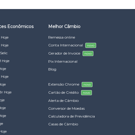
ices Econômicos
Melhor Câmbio
 Hoje
Remessa online
 Hoje
Conta Internacional
novo
Selic
Gerador de Invoice
novo
 Hoje
Pix Internacional
Hoje
Blog
 Hoje
Hoje
Extensão Chrome
novo
Br Hoje
Cartão de Crédito
novo
oje
Alerta de Câmbio
Hoje
Conversor de Moedas
Hoje
Calculadora de Previdência
je
Casas de Câmbio
Hoje