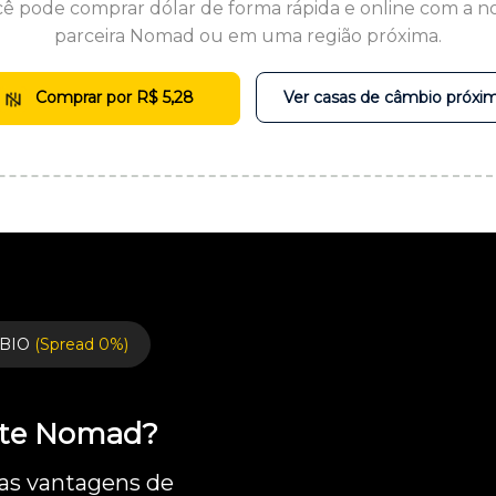
ê pode comprar dólar de forma rápida e online com a n
parceira Nomad ou em uma região próxima.
Comprar por R$ 5,28
Ver casas de câmbio próxi
BIO
(Spread 0%)
ente Nomad?
 as vantagens de