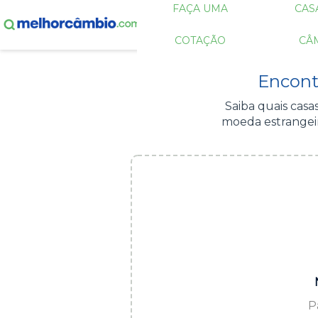
FAÇA UMA
CAS
COTAÇÃO
CÂ
Encont
Saiba quais cas
moeda estrangeir
P