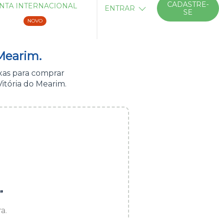
CADASTRE-
NTA INTERNACIONAL
ENTRAR
SE
NOVO
Mearim.
xas para comprar
itória do Mearim.
”
a.