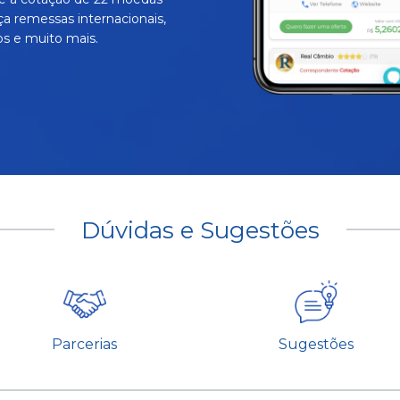
ça remessas internacionais,
s e muito mais.
Dúvidas e Sugestões
Parcerias
Sugestões