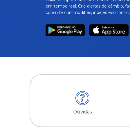
em tempo real. Crie alertas de câmbio, fa
consulte commodities, índices econômico
Dúvidas