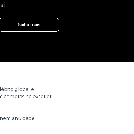
al
Saiba mais
ébito global e
 compras no exterior
o nem anuidade