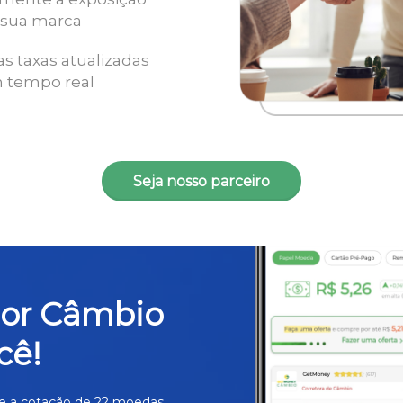
 sua marca
as taxas atualizadas
 tempo real
Seja nosso parceiro
hor Câmbio
cê!
e a cotação de 22 moedas