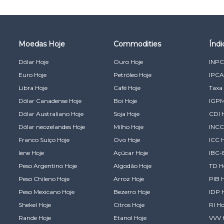
Moedas Hoje
Commodities
Índ
Dólar Hoje
Ouro Hoje
INPC
Euro Hoje
Petróleo Hoje
IPCA
Libra Hoje
Café Hoje
Taxa 
Dólar Canadense Hoje
Boi Hoje
IGPM
Dólar Australiano Hoje
Soja Hoje
CDI 
Dólar neozelandes Hoje
Milho Hoje
INCC
Franco Suiço Hoje
Ovo Hoje
ICC 
Iene Hoje
Açúcar Hoje
IBC-
Peso Argentino Hoje
Algodão Hoje
TD H
Peso Chileno Hoje
Arroz Hoje
PIB 
Peso Mexicano Hoje
Bezerro Hoje
IDP 
Shekel Hoje
Citros Hoje
RI Ho
Rande Hoje
Etanol Hoje
VVV 