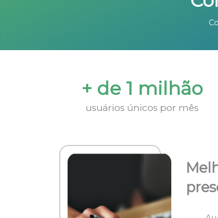
Co
Co
+ de 1 milhão
usuários únicos por mês
Melh
pres
Au