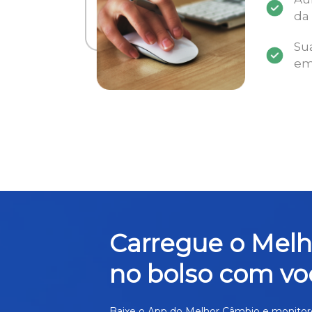
da
Su
em
Carregue o Mel
no bolso com vo
Baixe o App do Melhor Câmbio e monitor