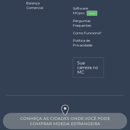
Balança
Comercial
Software
MCpro
novo
Perguntas
Frequentes
Como Funciona?
Política de
Privacidade
Sua
carreira no
MC
CONHEÇA AS CIDADES ONDE VOCÊ PODE
COMPRAR MOEDA ESTRANGEIRA