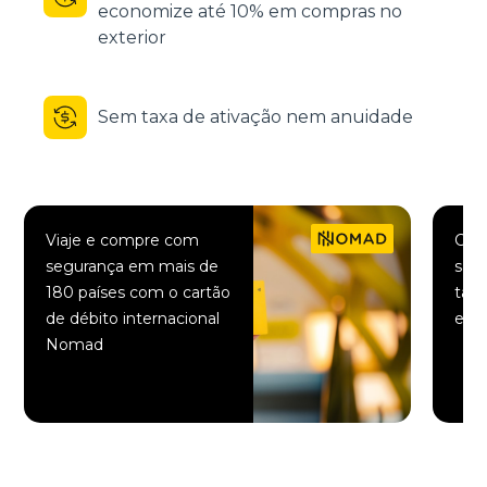
economize até 10% em compras no
exterior
Sem taxa de ativação nem anuidade
Viaje e compre com
Comp
segurança em mais de
saqu
180 países com o cartão
taxa
de débito internacional
elet
Nomad