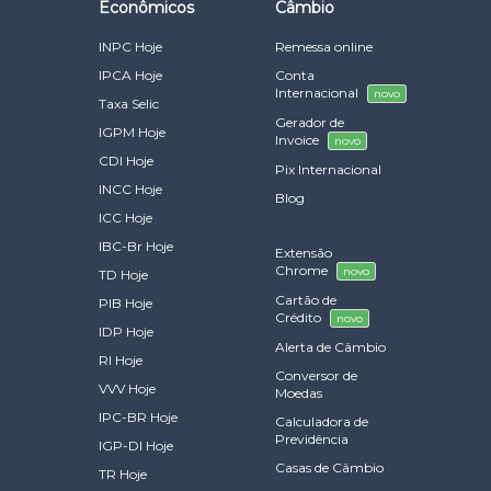
Econômicos
Câmbio
INPC Hoje
Remessa online
IPCA Hoje
Conta
Internacional
novo
Taxa Selic
Gerador de
IGPM Hoje
Invoice
novo
CDI Hoje
Pix Internacional
INCC Hoje
Blog
ICC Hoje
IBC-Br Hoje
Extensão
Chrome
novo
TD Hoje
Cartão de
PIB Hoje
Crédito
novo
IDP Hoje
Alerta de Câmbio
RI Hoje
Conversor de
VVV Hoje
Moedas
IPC-BR Hoje
Calculadora de
Previdência
IGP-DI Hoje
Casas de Câmbio
TR Hoje