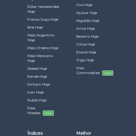
Ovo Hoje
Dólar neozelandes
Hoje
Açúcar Hoje
Franco Suiço Hoje
Algodão Hoje
Iene Hoje
Arroz Hoje
Peso Argentino
Bezerro Hoje
Hoje
Citros Hoje
Peso Chileno Hoje
Etanol Hoje
Peso Mexicano
Trigo Hoje
Hoje
Mais
Shekel Hoje
Commodities
novo
Rande Hoje
Dirham Hoje
Iuan Hoje
Rublo Hoje
Mais
Moedas
novo
Índices
Melhor