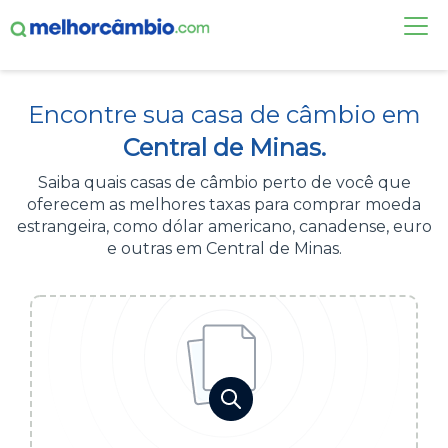
FAÇA UMA COTAÇÃO
Encontre sua casa de câmbio em
CASAS DE CÂMBIO
Central de Minas.
DÓLAR HOJE
Saiba quais casas de câmbio perto de você que
oferecem as melhores taxas para comprar moeda
ALERTA DE CÂMBIO
estrangeira, como dólar americano, canadense, euro
e outras em Central de Minas.
CONTA INTERNACIONAL
NOVO
Acesse sua conta:
ÁREA DO CLIENTE
BROKER DE OFERTAS