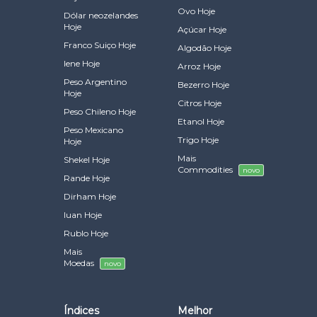
Ovo Hoje
Dólar neozelandes
Hoje
Açúcar Hoje
Franco Suiço Hoje
Algodão Hoje
Iene Hoje
Arroz Hoje
Peso Argentino
Bezerro Hoje
Hoje
Citros Hoje
Peso Chileno Hoje
Etanol Hoje
Peso Mexicano
Trigo Hoje
Hoje
Mais
Shekel Hoje
Commodities
novo
Rande Hoje
Dirham Hoje
Iuan Hoje
Rublo Hoje
Mais
Moedas
novo
Índices
Melhor