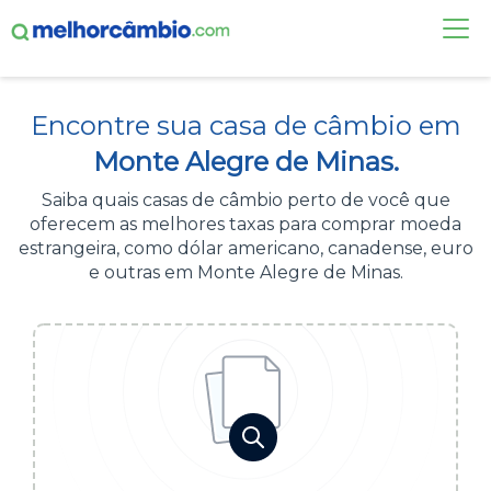
FAÇA UMA COTAÇÃO
Encontre sua casa de câmbio em
CASAS DE CÂMBIO
Monte Alegre de Minas.
DÓLAR HOJE
Saiba quais casas de câmbio perto de você que
oferecem as melhores taxas para comprar moeda
ALERTA DE CÂMBIO
estrangeira, como dólar americano, canadense, euro
e outras em Monte Alegre de Minas.
CONTA INTERNACIONAL
NOVO
Acesse sua conta:
ÁREA DO CLIENTE
BROKER DE OFERTAS