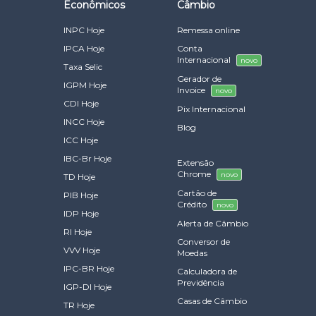
Econômicos
Câmbio
INPC Hoje
Remessa online
IPCA Hoje
Conta
Internacional
novo
Taxa Selic
Gerador de
IGPM Hoje
Invoice
novo
CDI Hoje
Pix Internacional
INCC Hoje
Blog
ICC Hoje
IBC-Br Hoje
Extensão
Chrome
novo
TD Hoje
Cartão de
PIB Hoje
Crédito
novo
IDP Hoje
Alerta de Câmbio
RI Hoje
Conversor de
VVV Hoje
Moedas
IPC-BR Hoje
Calculadora de
Previdência
IGP-DI Hoje
Casas de Câmbio
TR Hoje