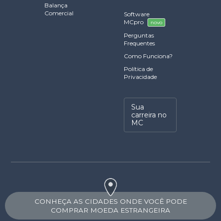
Balança
Comercial
Software
MCpro
novo
Perguntas
Frequentes
Como Funciona?
Política de
Privacidade
Sua
carreira no
MC
CONHEÇA AS CIDADES ONDE VOCÊ PODE
COMPRAR MOEDA ESTRANGEIRA