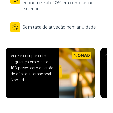
economize até 10% em compras no
exterior
Sem taxa de ativação nem anuidade
Viaje e compre com
Comp
segurança em mais de
saqu
180 países com o cartão
taxa
de débito internacional
elet
Nomad