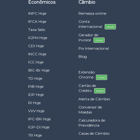
Econômicos
Câmbio
INPC Hoje
Remessa online
IPCA Hoje
Conta
Internacional
novo
Taxa Selic
Gerador de
IGPM Hoje
Invoice
novo
CDI Hoje
Pix Internacional
INCC Hoje
Blog
ICC Hoje
IBC-Br Hoje
Extensão
Chrome
novo
TD Hoje
Cartão de
PIB Hoje
Crédito
novo
IDP Hoje
Alerta de Câmbio
RI Hoje
Conversor de
VVV Hoje
Moedas
IPC-BR Hoje
Calculadora de
Previdência
IGP-DI Hoje
Casas de Câmbio
TR Hoje