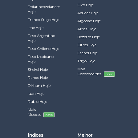
Ovo Hoje
Dólar neozelandes
Hoje
Açúcar Hoje
Franco Suiço Hoje
Algodão Hoje
Iene Hoje
Arroz Hoje
Peso Argentino
Bezerro Hoje
Hoje
Citros Hoje
Peso Chileno Hoje
Etanol Hoje
Peso Mexicano
Trigo Hoje
Hoje
Mais
Shekel Hoje
Commodities
novo
Rande Hoje
Dirham Hoje
Iuan Hoje
Rublo Hoje
Mais
Moedas
novo
Índices
Melhor