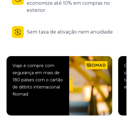
economize até 10% em compras no
exterior
Sem taxa de ativação nem anuidade
Viaje e compre com
Comp
segurança em mais de
saqu
180 países com o cartão
taxa
de débito internacional
elet
Nomad