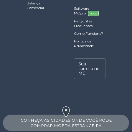
Balança
Comercial
Software
MCpro
novo
Perguntas
Frequentes
Como Funciona?
Política de
Privacidade
Sua
carreira no
MC
CONHEÇA AS CIDADES ONDE VOCÊ PODE
COMPRAR MOEDA ESTRANGEIRA