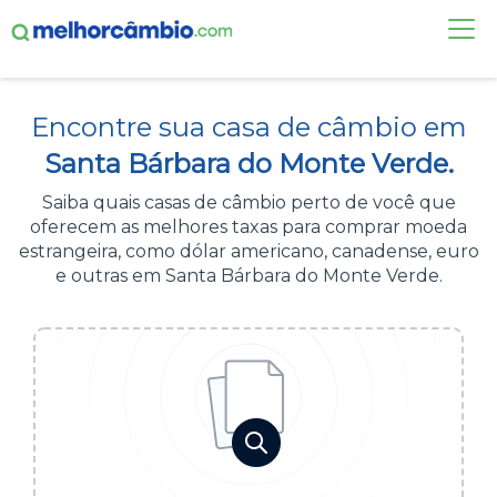
FAÇA UMA COTAÇÃO
Encontre sua casa de câmbio em
CASAS DE CÂMBIO
Santa Bárbara do Monte Verde.
DÓLAR HOJE
Saiba quais casas de câmbio perto de você que
oferecem as melhores taxas para comprar moeda
ALERTA DE CÂMBIO
estrangeira, como dólar americano, canadense, euro
e outras em Santa Bárbara do Monte Verde.
CONTA INTERNACIONAL
NOVO
Acesse sua conta:
ÁREA DO CLIENTE
BROKER DE OFERTAS