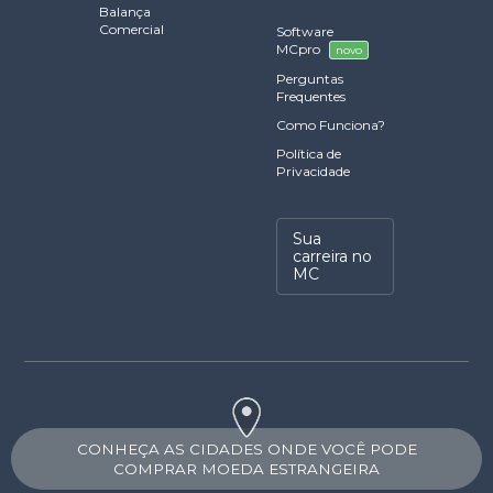
Balança
Comercial
Software
MCpro
novo
Perguntas
Frequentes
Como Funciona?
Política de
Privacidade
Sua
carreira no
MC
CONHEÇA AS CIDADES ONDE VOCÊ PODE
COMPRAR MOEDA ESTRANGEIRA