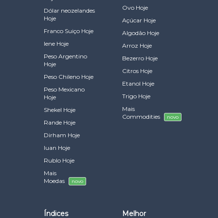
Ovo Hoje
Dólar neozelandes
Hoje
Açúcar Hoje
Franco Suiço Hoje
Algodão Hoje
Iene Hoje
Arroz Hoje
Peso Argentino
Bezerro Hoje
Hoje
Citros Hoje
Peso Chileno Hoje
Etanol Hoje
Peso Mexicano
Trigo Hoje
Hoje
Mais
Shekel Hoje
Commodities
novo
Rande Hoje
Dirham Hoje
Iuan Hoje
Rublo Hoje
Mais
Moedas
novo
Índices
Melhor