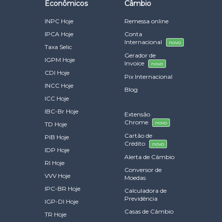
Econômicos
Câmbio
INPC Hoje
Remessa online
IPCA Hoje
Conta
Internacional
novo
Taxa Selic
Gerador de
IGPM Hoje
Invoice
novo
CDI Hoje
Pix Internacional
INCC Hoje
Blog
ICC Hoje
IBC-Br Hoje
Extensão
Chrome
novo
TD Hoje
Cartão de
PIB Hoje
Crédito
novo
IDP Hoje
Alerta de Câmbio
RI Hoje
Conversor de
VVV Hoje
Moedas
IPC-BR Hoje
Calculadora de
Previdência
IGP-DI Hoje
Casas de Câmbio
TR Hoje