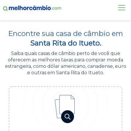
FAÇA UMA COTAÇÃO
Encontre sua casa de câmbio em
CASAS DE CÂMBIO
Santa Rita do Itueto.
DÓLAR HOJE
Saiba quais casas de câmbio perto de você que
oferecem as melhores taxas para comprar moeda
ALERTA DE CÂMBIO
estrangeira, como dólar americano, canadense, euro
e outras em Santa Rita do Itueto.
CONTA INTERNACIONAL
NOVO
Acesse sua conta:
ÁREA DO CLIENTE
BROKER DE OFERTAS