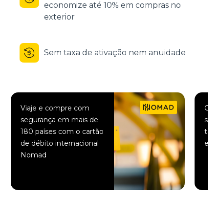
economize até 10% em compras no
exterior
Sem taxa de ativação nem anuidade
Viaje e compre com
Comp
segurança em mais de
saqu
180 países com o cartão
taxa
de débito internacional
elet
Nomad