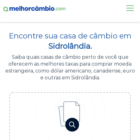
FAÇA UMA COTAÇÃO
Encontre sua casa de câmbio em
CASAS DE CÂMBIO
Sidrolândia.
DÓLAR HOJE
Saiba quais casas de câmbio perto de você que
oferecem as melhores taxas para comprar moeda
ALERTA DE CÂMBIO
estrangeira, como dólar americano, canadense, euro
e outras em Sidrolândia.
CONTA INTERNACIONAL
NOVO
Acesse sua conta:
ÁREA DO CLIENTE
BROKER DE OFERTAS