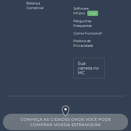
Balança
Comercial
Software
MCpro
novo
Perguntas
Frequentes
Como Funciona?
Política de
Privacidade
Sua
carreira no
MC
CONHEÇA AS CIDADES ONDE VOCÊ PODE
COMPRAR MOEDA ESTRANGEIRA