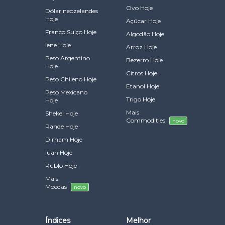
Ovo Hoje
Dólar neozelandes
Hoje
Açúcar Hoje
Franco Suiço Hoje
Algodão Hoje
Iene Hoje
Arroz Hoje
Peso Argentino
Bezerro Hoje
Hoje
Citros Hoje
Peso Chileno Hoje
Etanol Hoje
Peso Mexicano
Trigo Hoje
Hoje
Mais
Shekel Hoje
Commodities
novo
Rande Hoje
Dirham Hoje
Iuan Hoje
Rublo Hoje
Mais
Moedas
novo
Índices
Melhor