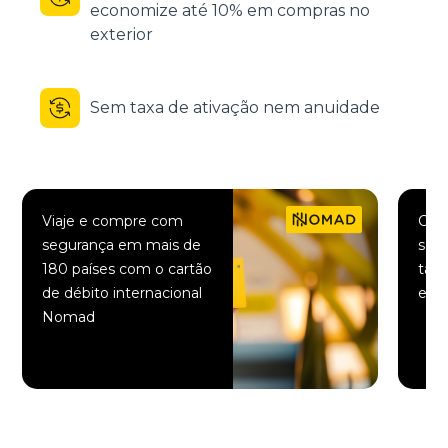
economize até 10% em compras no
exterior
Sem taxa de ativação nem anuidade
Viaje e compre com
Comp
segurança em mais de
saqu
180 países com o cartão
taxa
de débito internacional
elet
Nomad