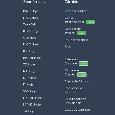
Econômicos
Câmbio
INPC Hoje
Remessa online
IPCA Hoje
Conta
Internacional
novo
Taxa Selic
Gerador de
IGPM Hoje
Invoice
novo
CDI Hoje
Pix Internacional
INCC Hoje
Blog
ICC Hoje
IBC-Br Hoje
Extensão
Chrome
novo
TD Hoje
Cartão de
PIB Hoje
Crédito
novo
IDP Hoje
Alerta de Câmbio
RI Hoje
Conversor de
VVV Hoje
Moedas
IPC-BR Hoje
Calculadora de
Previdência
IGP-DI Hoje
Casas de Câmbio
TR Hoje