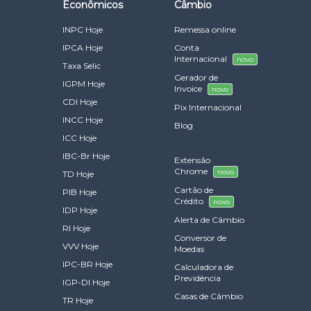
Econômicos
Câmbio
INPC Hoje
Remessa online
IPCA Hoje
Conta
Internacional
novo
Taxa Selic
Gerador de
IGPM Hoje
Invoice
novo
CDI Hoje
Pix Internacional
INCC Hoje
Blog
ICC Hoje
IBC-Br Hoje
Extensão
Chrome
novo
TD Hoje
Cartão de
PIB Hoje
Crédito
novo
IDP Hoje
Alerta de Câmbio
RI Hoje
Conversor de
VVV Hoje
Moedas
IPC-BR Hoje
Calculadora de
Previdência
IGP-DI Hoje
Casas de Câmbio
TR Hoje