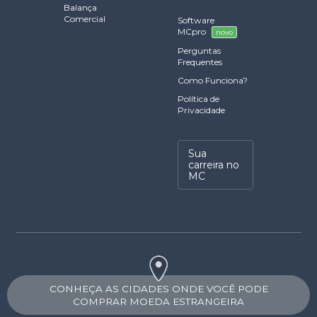
Balança
Comercial
Software
MCpro
novo
Perguntas
Frequentes
Como Funciona?
Política de
Privacidade
Sua
carreira no
MC
CONHEÇA AS CIDADES ONDE VOCÊ PODE
COMPRAR MOEDA ESTRANGEIRA