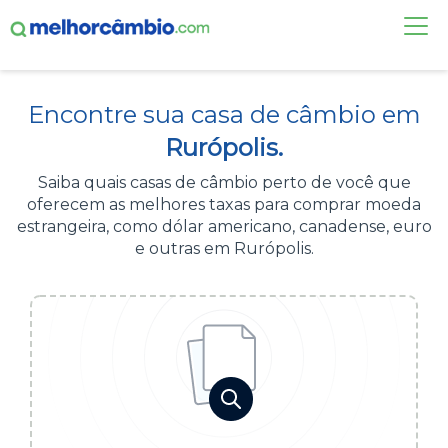
FAÇA UMA COTAÇÃO
Encontre sua casa de câmbio em
CASAS DE CÂMBIO
Rurópolis.
DÓLAR HOJE
Saiba quais casas de câmbio perto de você que
oferecem as melhores taxas para comprar moeda
ALERTA DE CÂMBIO
estrangeira, como dólar americano, canadense, euro
e outras em Rurópolis.
CONTA INTERNACIONAL
NOVO
Acesse sua conta:
ÁREA DO CLIENTE
BROKER DE OFERTAS