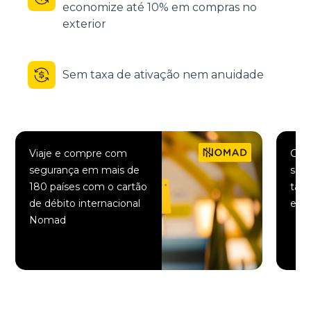
economize até 10% em compras no
exterior
Sem taxa de ativação nem anuidade
Viaje e compre com
Comp
segurança em mais de
saqu
180 países com o cartão
taxa
de débito internacional
elet
Nomad