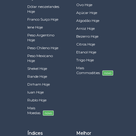
Ovo Hoje
Dólar neozelandes
Hoje
Açúcar Hoje
Franco Suiço Hoje
Algodão Hoje
Iene Hoje
Arroz Hoje
Peso Argentino
Bezerro Hoje
Hoje
Citros Hoje
Peso Chileno Hoje
Etanol Hoje
Peso Mexicano
Trigo Hoje
Hoje
Mais
Shekel Hoje
Commodities
novo
Rande Hoje
Dirham Hoje
Iuan Hoje
Rublo Hoje
Mais
Moedas
novo
Índices
Melhor