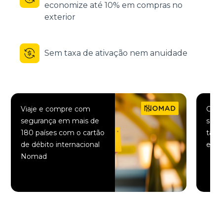
economize até 10% em compras no
exterior
Sem taxa de ativação nem anuidade
Viaje e compre com
Comp
segurança em mais de
saqu
180 países com o cartão
taxa
de débito internacional
elet
Nomad