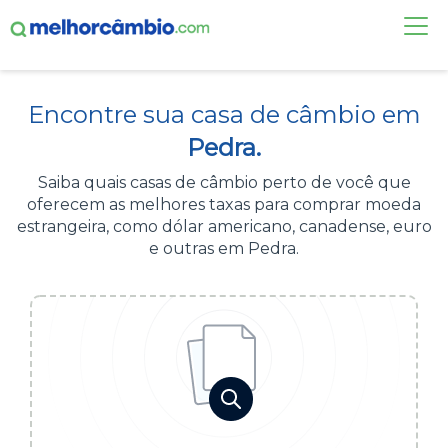
FAÇA UMA COTAÇÃO
Encontre sua casa de câmbio em
CASAS DE CÂMBIO
Pedra.
DÓLAR HOJE
Saiba quais casas de câmbio perto de você que
oferecem as melhores taxas para comprar moeda
ALERTA DE CÂMBIO
estrangeira, como dólar americano, canadense, euro
e outras em Pedra.
CONTA INTERNACIONAL
NOVO
Acesse sua conta:
ÁREA DO CLIENTE
BROKER DE OFERTAS