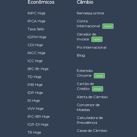
Econômicos
Câmbio
INPC Hoje
Remessa online
IPCA Hoje
Conta
Internacional
novo
Taxa Selic
Gerador de
IGPM Hoje
Invoice
novo
CDI Hoje
Pix Internacional
INCC Hoje
Blog
ICC Hoje
IBC-Br Hoje
Extensão
Chrome
novo
TD Hoje
Cartão de
PIB Hoje
Crédito
novo
IDP Hoje
Alerta de Câmbio
RI Hoje
Conversor de
VVV Hoje
Moedas
IPC-BR Hoje
Calculadora de
Previdência
IGP-DI Hoje
Casas de Câmbio
TR Hoje