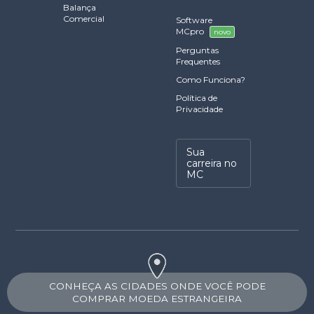
Balança
Comercial
Software
MCpro
novo
Perguntas
Frequentes
Como Funciona?
Política de
Privacidade
Sua
carreira no
MC
CONHEÇA AS CIDADES ONDE VOCÊ PODE
COMPRAR MOEDA ESTRANGEIRA