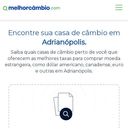
FAÇA UMA COTAÇÃO
Encontre sua casa de câmbio em
CASAS DE CÂMBIO
Adrianópolis.
DÓLAR HOJE
Saiba quais casas de câmbio perto de você que
oferecem as melhores taxas para comprar moeda
ALERTA DE CÂMBIO
estrangeira, como dólar americano, canadense, euro
e outras em Adrianópolis.
CONTA INTERNACIONAL
NOVO
Acesse sua conta:
ÁREA DO CLIENTE
BROKER DE OFERTAS