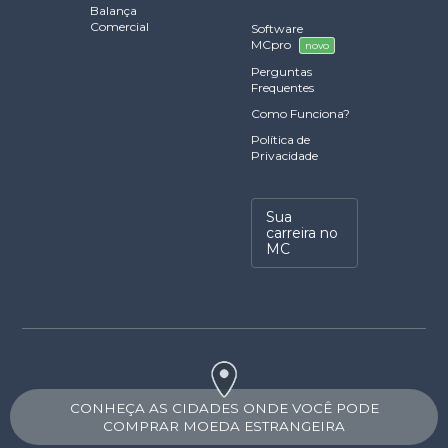
Balança
Comercial
Software
MCpro
novo
Perguntas
Frequentes
Como Funciona?
Política de
Privacidade
Sua
carreira no
MC
CONHEÇA AS CIDADES ONDE VOCÊ PODE
COMPRAR MOEDA ESTRANGEIRA