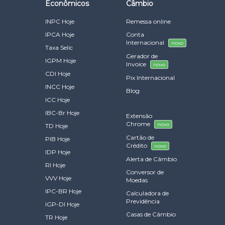
Econômicos
Câmbio
INPC Hoje
Remessa online
IPCA Hoje
Conta
Internacional
novo
Taxa Selic
Gerador de
IGPM Hoje
Invoice
novo
CDI Hoje
Pix Internacional
INCC Hoje
Blog
ICC Hoje
IBC-Br Hoje
Extensão
Chrome
novo
TD Hoje
Cartão de
PIB Hoje
Crédito
novo
IDP Hoje
Alerta de Câmbio
RI Hoje
Conversor de
VVV Hoje
Moedas
IPC-BR Hoje
Calculadora de
Previdência
IGP-DI Hoje
Casas de Câmbio
TR Hoje