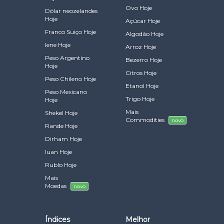
Ovo Hoje
Dólar neozelandes
Hoje
Açúcar Hoje
Franco Suiço Hoje
Algodão Hoje
Iene Hoje
Arroz Hoje
Peso Argentino
Bezerro Hoje
Hoje
Citros Hoje
Peso Chileno Hoje
Etanol Hoje
Peso Mexicano
Trigo Hoje
Hoje
Mais
Shekel Hoje
Commodities
novo
Rande Hoje
Dirham Hoje
Iuan Hoje
Rublo Hoje
Mais
Moedas
novo
Índices
Melhor