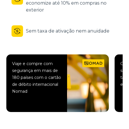
economize até 10% em compras no
exterior
Sem taxa de ativação nem anuidade
Viaje e compre com
Comp
segurança em mais de
saqu
180 países com o cartão
taxa
de débito internacional
elet
Nomad