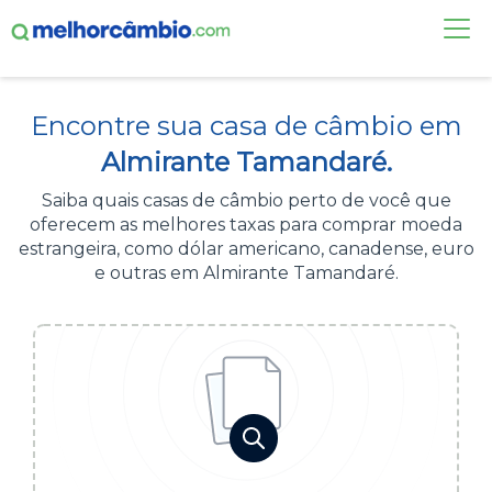
FAÇA UMA COTAÇÃO
Encontre sua casa de câmbio em
CASAS DE CÂMBIO
Almirante Tamandaré.
DÓLAR HOJE
Saiba quais casas de câmbio perto de você que
oferecem as melhores taxas para comprar moeda
ALERTA DE CÂMBIO
estrangeira, como dólar americano, canadense, euro
e outras em Almirante Tamandaré.
CONTA INTERNACIONAL
NOVO
Acesse sua conta:
ÁREA DO CLIENTE
BROKER DE OFERTAS