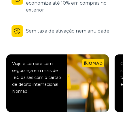
economize até 10% em compras no
exterior
Sem taxa de ativação nem anuidade
Viaje e compre com
Comp
segurança em mais de
saqu
180 países com o cartão
taxa
de débito internacional
elet
Nomad