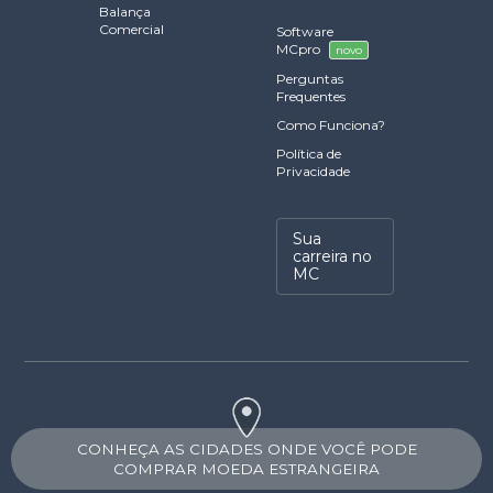
Balança
Comercial
Software
MCpro
novo
Perguntas
Frequentes
Como Funciona?
Política de
Privacidade
Sua
carreira no
MC
CONHEÇA AS CIDADES ONDE VOCÊ PODE
COMPRAR MOEDA ESTRANGEIRA