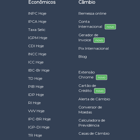
Econômicos
Câmbio
INPC Hoje
Remessa online
IPCA Hoje
Conta
Internacional
novo
Taxa Selic
Gerador de
IGPM Hoje
Invoice
novo
CDI Hoje
Pix Internacional
INCC Hoje
Blog
ICC Hoje
IBC-Br Hoje
Extensão
Chrome
novo
TD Hoje
Cartão de
PIB Hoje
Crédito
novo
IDP Hoje
Alerta de Câmbio
RI Hoje
Conversor de
VVV Hoje
Moedas
IPC-BR Hoje
Calculadora de
Previdência
IGP-DI Hoje
Casas de Câmbio
TR Hoje