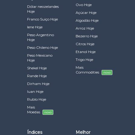
Ovo Hoje
Dólar neozelandes
Hoje
Açúcar Hoje
Franco Suiço Hoje
Algodão Hoje
Iene Hoje
Arroz Hoje
Peso Argentino
Bezerro Hoje
Hoje
Citros Hoje
Peso Chileno Hoje
Etanol Hoje
Peso Mexicano
Trigo Hoje
Hoje
Mais
Shekel Hoje
Commodities
novo
Rande Hoje
Dirham Hoje
Iuan Hoje
Rublo Hoje
Mais
Moedas
novo
Índices
Melhor