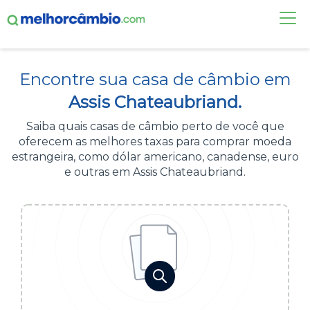
FAÇA UMA COTAÇÃO
Encontre sua casa de câmbio em
CASAS DE CÂMBIO
Assis Chateaubriand.
DÓLAR HOJE
Saiba quais casas de câmbio perto de você que
oferecem as melhores taxas para comprar moeda
ALERTA DE CÂMBIO
estrangeira, como dólar americano, canadense, euro
e outras em Assis Chateaubriand.
CONTA INTERNACIONAL
NOVO
Acesse sua conta:
ÁREA DO CLIENTE
BROKER DE OFERTAS