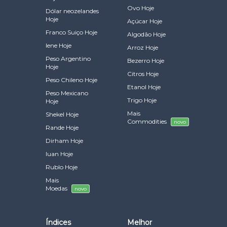
Ovo Hoje
Dólar neozelandes
Hoje
Açúcar Hoje
Franco Suiço Hoje
Algodão Hoje
Iene Hoje
Arroz Hoje
Peso Argentino
Bezerro Hoje
Hoje
Citros Hoje
Peso Chileno Hoje
Etanol Hoje
Peso Mexicano
Trigo Hoje
Hoje
Mais
Shekel Hoje
Commodities
novo
Rande Hoje
Dirham Hoje
Iuan Hoje
Rublo Hoje
Mais
Moedas
novo
Índices
Melhor