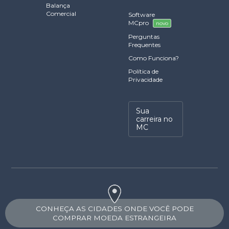
Balança
Comercial
Software
MCpro
novo
Perguntas
Frequentes
Como Funciona?
Política de
Privacidade
Sua
carreira no
MC
CONHEÇA AS CIDADES ONDE VOCÊ PODE
COMPRAR MOEDA ESTRANGEIRA