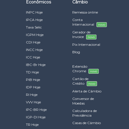
Econômicos
Câmbio
INPC Hoje
Remessa online
IPCA Hoje
Conta
Internacional
novo
Taxa Selic
Gerador de
IGPM Hoje
Invoice
novo
CDI Hoje
Pix Internacional
INCC Hoje
Blog
ICC Hoje
IBC-Br Hoje
Extensão
Chrome
novo
TD Hoje
Cartão de
PIB Hoje
Crédito
novo
IDP Hoje
Alerta de Câmbio
RI Hoje
Conversor de
VVV Hoje
Moedas
IPC-BR Hoje
Calculadora de
Previdência
IGP-DI Hoje
Casas de Câmbio
TR Hoje