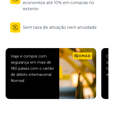
economize até 10% em compras no
exterior
Sem taxa de ativação nem anuidade
Viaje e compre com
Comp
segurança em mais de
saqu
180 países com o cartão
taxa
de débito internacional
elet
Nomad