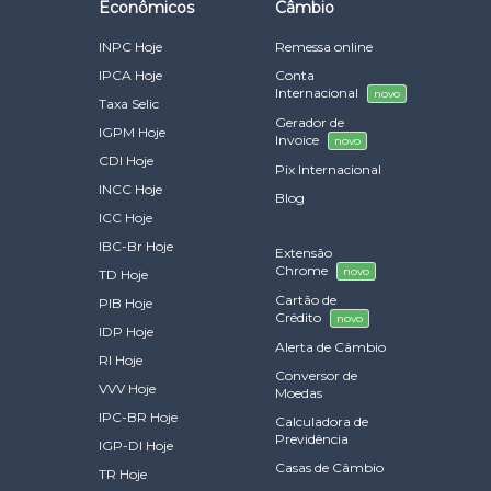
Econômicos
Câmbio
INPC Hoje
Remessa online
IPCA Hoje
Conta
Internacional
novo
Taxa Selic
Gerador de
IGPM Hoje
Invoice
novo
CDI Hoje
Pix Internacional
INCC Hoje
Blog
ICC Hoje
IBC-Br Hoje
Extensão
Chrome
novo
TD Hoje
Cartão de
PIB Hoje
Crédito
novo
IDP Hoje
Alerta de Câmbio
RI Hoje
Conversor de
VVV Hoje
Moedas
IPC-BR Hoje
Calculadora de
Previdência
IGP-DI Hoje
Casas de Câmbio
TR Hoje