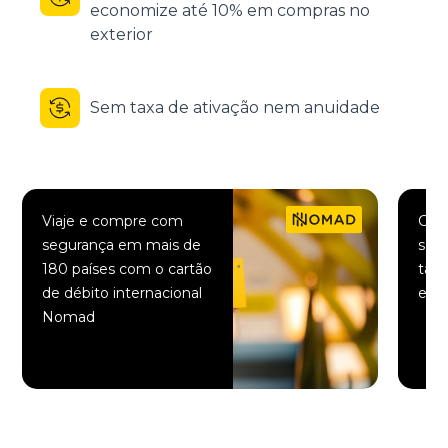
economize até 10% em compras no
exterior
Sem taxa de ativação nem anuidade
Viaje e compre com
Comp
segurança em mais de
saqu
180 países com o cartão
taxa
de débito internacional
elet
Nomad