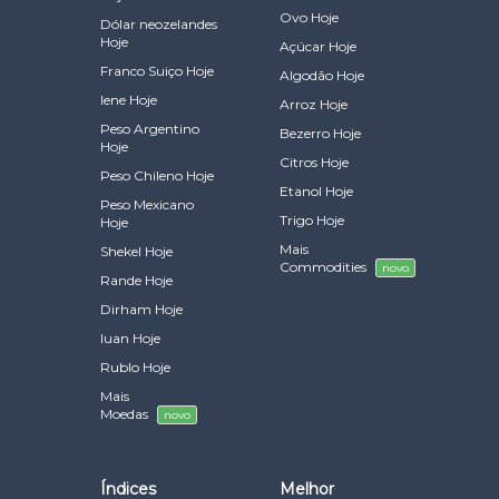
Ovo Hoje
Dólar neozelandes
Hoje
Açúcar Hoje
Franco Suiço Hoje
Algodão Hoje
Iene Hoje
Arroz Hoje
Peso Argentino
Bezerro Hoje
Hoje
Citros Hoje
Peso Chileno Hoje
Etanol Hoje
Peso Mexicano
Trigo Hoje
Hoje
Mais
Shekel Hoje
Commodities
novo
Rande Hoje
Dirham Hoje
Iuan Hoje
Rublo Hoje
Mais
Moedas
novo
Índices
Melhor