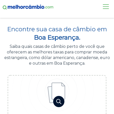
FAÇA UMA COTAÇÃO
Encontre sua casa de câmbio em
CASAS DE CÂMBIO
Boa Esperança.
DÓLAR HOJE
Saiba quais casas de câmbio perto de você que
oferecem as melhores taxas para comprar moeda
ALERTA DE CÂMBIO
estrangeira, como dólar americano, canadense, euro
e outras em Boa Esperança.
CONTA INTERNACIONAL
NOVO
Acesse sua conta:
ÁREA DO CLIENTE
BROKER DE OFERTAS