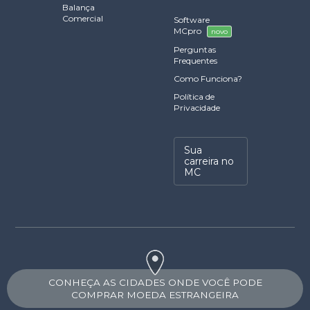
Balança
Comercial
Software
MCpro
novo
Perguntas
Frequentes
Como Funciona?
Política de
Privacidade
Sua
carreira no
MC
CONHEÇA AS CIDADES ONDE VOCÊ PODE
COMPRAR MOEDA ESTRANGEIRA