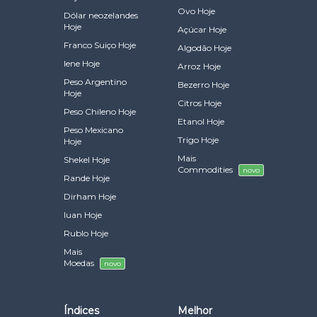
Ovo Hoje
Dólar neozelandes
Hoje
Açúcar Hoje
Franco Suiço Hoje
Algodão Hoje
Iene Hoje
Arroz Hoje
Peso Argentino
Bezerro Hoje
Hoje
Citros Hoje
Peso Chileno Hoje
Etanol Hoje
Peso Mexicano
Trigo Hoje
Hoje
Mais
Shekel Hoje
Commodities
novo
Rande Hoje
Dirham Hoje
Iuan Hoje
Rublo Hoje
Mais
Moedas
novo
Índices
Melhor