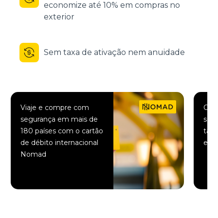
economize até 10% em compras no
exterior
Sem taxa de ativação nem anuidade
Viaje e compre com
Comp
segurança em mais de
saqu
180 países com o cartão
taxa
de débito internacional
elet
Nomad