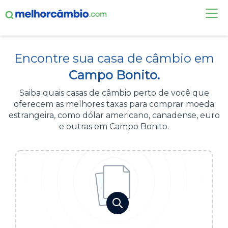
FAÇA UMA COTAÇÃO
Encontre sua casa de câmbio em
CASAS DE CÂMBIO
Campo Bonito.
DÓLAR HOJE
Saiba quais casas de câmbio perto de você que
oferecem as melhores taxas para comprar moeda
ALERTA DE CÂMBIO
estrangeira, como dólar americano, canadense, euro
e outras em Campo Bonito.
CONTA INTERNACIONAL
NOVO
Acesse sua conta:
ÁREA DO CLIENTE
BROKER DE OFERTAS