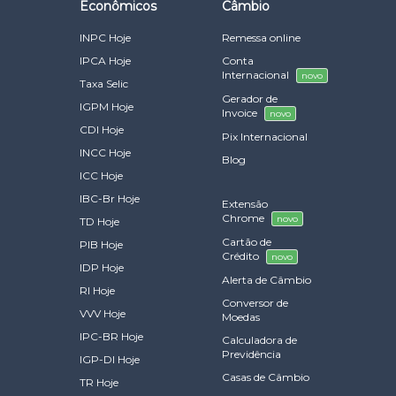
Econômicos
Câmbio
INPC Hoje
Remessa online
IPCA Hoje
Conta
Internacional
novo
Taxa Selic
Gerador de
IGPM Hoje
Invoice
novo
CDI Hoje
Pix Internacional
INCC Hoje
Blog
ICC Hoje
IBC-Br Hoje
Extensão
Chrome
novo
TD Hoje
Cartão de
PIB Hoje
Crédito
novo
IDP Hoje
Alerta de Câmbio
RI Hoje
Conversor de
VVV Hoje
Moedas
IPC-BR Hoje
Calculadora de
Previdência
IGP-DI Hoje
Casas de Câmbio
TR Hoje