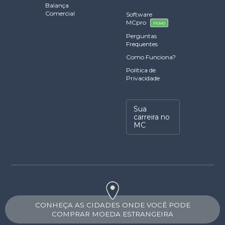
Balança
Comercial
Software
MCpro
novo
Perguntas
Frequentes
Como Funciona?
Política de
Privacidade
Sua
carreira no
MC
CONHEÇA AS CIDADES ONDE VOCÊ PODE
COMPRAR MOEDA ESTRANGEIRA