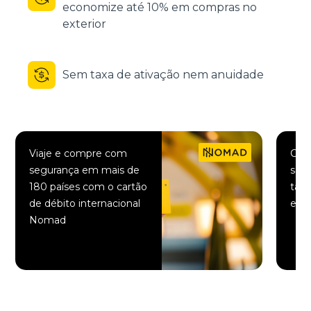
economize até 10% em compras no
exterior
Sem taxa de ativação nem anuidade
Viaje e compre com
Comp
segurança em mais de
saqu
180 países com o cartão
taxa
de débito internacional
elet
Nomad