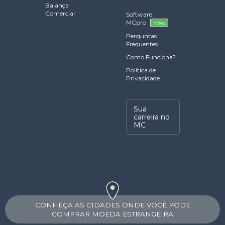
Balança
Comercial
Software
MCpro
novo
Perguntas
Frequentes
Como Funciona?
Política de
Privacidade
Sua
carreira no
MC
CONHEÇA AS CIDADES ONDE VOCÊ PODE
COMPRAR MOEDA ESTRANGEIRA