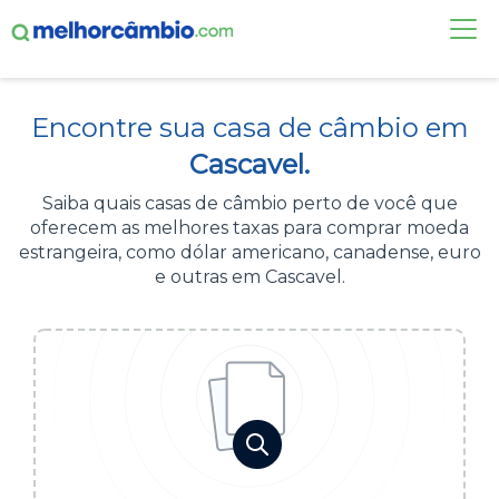
FAÇA UMA COTAÇÃO
Encontre sua casa de câmbio em
CASAS DE CÂMBIO
Cascavel.
DÓLAR HOJE
Saiba quais casas de câmbio perto de você que
oferecem as melhores taxas para comprar moeda
ALERTA DE CÂMBIO
estrangeira, como dólar americano, canadense, euro
e outras em Cascavel.
CONTA INTERNACIONAL
NOVO
Acesse sua conta:
ÁREA DO CLIENTE
BROKER DE OFERTAS