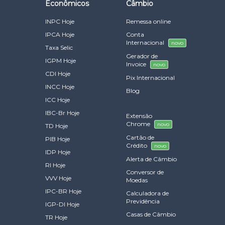
Econômicos
Câmbio
INPC Hoje
Remessa online
IPCA Hoje
Conta
Internacional
novo
Taxa Selic
Gerador de
IGPM Hoje
Invoice
novo
CDI Hoje
Pix Internacional
INCC Hoje
Blog
ICC Hoje
IBC-Br Hoje
Extensão
Chrome
novo
TD Hoje
Cartão de
PIB Hoje
Crédito
novo
IDP Hoje
Alerta de Câmbio
RI Hoje
Conversor de
VVV Hoje
Moedas
IPC-BR Hoje
Calculadora de
Previdência
IGP-DI Hoje
Casas de Câmbio
TR Hoje