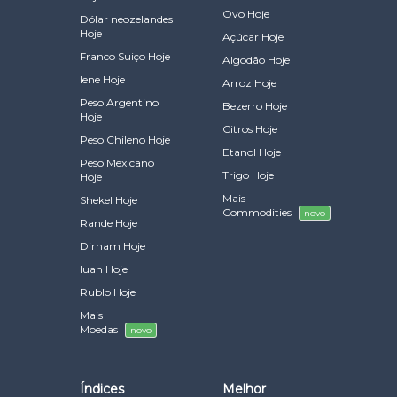
Ovo Hoje
Dólar neozelandes
Hoje
Açúcar Hoje
Franco Suiço Hoje
Algodão Hoje
Iene Hoje
Arroz Hoje
Peso Argentino
Bezerro Hoje
Hoje
Citros Hoje
Peso Chileno Hoje
Etanol Hoje
Peso Mexicano
Trigo Hoje
Hoje
Mais
Shekel Hoje
Commodities
novo
Rande Hoje
Dirham Hoje
Iuan Hoje
Rublo Hoje
Mais
Moedas
novo
Índices
Melhor