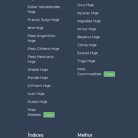
Ovo Hoje
Dólar neozelandes
Hoje
Açúcar Hoje
Franco Suiço Hoje
Algodão Hoje
Iene Hoje
Arroz Hoje
Peso Argentino
Bezerro Hoje
Hoje
Citros Hoje
Peso Chileno Hoje
Etanol Hoje
Peso Mexicano
Trigo Hoje
Hoje
Mais
Shekel Hoje
Commodities
novo
Rande Hoje
Dirham Hoje
Iuan Hoje
Rublo Hoje
Mais
Moedas
novo
Índices
Melhor