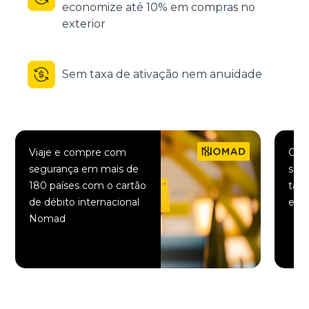
economize até 10% em compras no
exterior
Sem taxa de ativação nem anuidade
Viaje e compre com
Comp
segurança em mais de
saqu
180 países com o cartão
taxa
de débito internacional
elet
Nomad