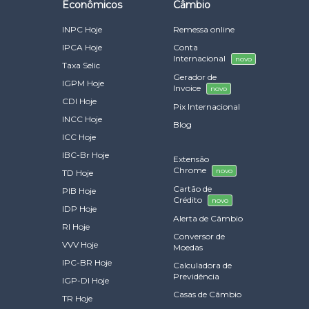
Econômicos
Câmbio
INPC Hoje
Remessa online
IPCA Hoje
Conta
Internacional
novo
Taxa Selic
Gerador de
IGPM Hoje
Invoice
novo
CDI Hoje
Pix Internacional
INCC Hoje
Blog
ICC Hoje
IBC-Br Hoje
Extensão
Chrome
novo
TD Hoje
Cartão de
PIB Hoje
Crédito
novo
IDP Hoje
Alerta de Câmbio
RI Hoje
Conversor de
VVV Hoje
Moedas
IPC-BR Hoje
Calculadora de
Previdência
IGP-DI Hoje
Casas de Câmbio
TR Hoje