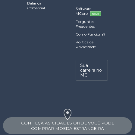
Balança
Comercial
Software
MCpro
novo
Perguntas
Frequentes
Como Funciona?
Política de
Privacidade
Sua
carreira no
MC
CONHEÇA AS CIDADES ONDE VOCÊ PODE
COMPRAR MOEDA ESTRANGEIRA