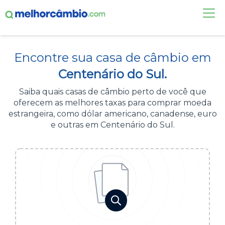
FAÇA UMA COTAÇÃO
Encontre sua casa de câmbio em
CASAS DE CÂMBIO
Centenário do Sul.
DÓLAR HOJE
Saiba quais casas de câmbio perto de você que
oferecem as melhores taxas para comprar moeda
ALERTA DE CÂMBIO
estrangeira, como dólar americano, canadense, euro
e outras em Centenário do Sul.
CONTA INTERNACIONAL
NOVO
Acesse sua conta:
ÁREA DO CLIENTE
BROKER DE OFERTAS