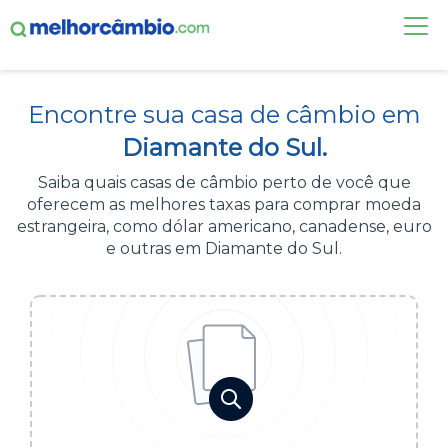
FAÇA UMA COTAÇÃO
Encontre sua casa de câmbio em
CASAS DE CÂMBIO
Diamante do Sul.
DÓLAR HOJE
Saiba quais casas de câmbio perto de você que
oferecem as melhores taxas para comprar moeda
ALERTA DE CÂMBIO
estrangeira, como dólar americano, canadense, euro
e outras em Diamante do Sul.
CONTA INTERNACIONAL
NOVO
Acesse sua conta:
ÁREA DO CLIENTE
BROKER DE OFERTAS