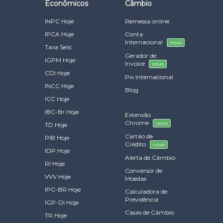
Econômicos
Câmbio
INPC Hoje
Remessa online
IPCA Hoje
Conta
Internacional
novo
Taxa Selic
Gerador de
IGPM Hoje
Invoice
novo
CDI Hoje
Pix Internacional
INCC Hoje
Blog
ICC Hoje
IBC-Br Hoje
Extensão
Chrome
novo
TD Hoje
Cartão de
PIB Hoje
Crédito
novo
IDP Hoje
Alerta de Câmbio
RI Hoje
Conversor de
VVV Hoje
Moedas
IPC-BR Hoje
Calculadora de
Previdência
IGP-DI Hoje
Casas de Câmbio
TR Hoje