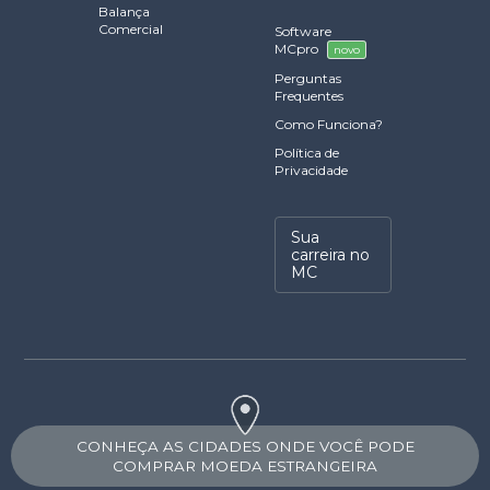
Balança
Comercial
Software
MCpro
novo
Perguntas
Frequentes
Como Funciona?
Política de
Privacidade
Sua
carreira no
MC
CONHEÇA AS CIDADES ONDE VOCÊ PODE
COMPRAR MOEDA ESTRANGEIRA