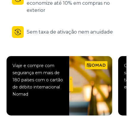
economize até 10% em compras no
exterior
Sem taxa de ativação nem anuidade
Viaje e compre com
Comp
segurança em mais de
saqu
180 países com o cartão
taxa
de débito internacional
elet
Nomad