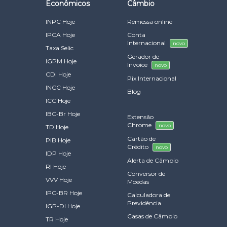
Econômicos
Câmbio
INPC Hoje
Remessa online
IPCA Hoje
Conta
Internacional
novo
Taxa Selic
Gerador de
IGPM Hoje
Invoice
novo
CDI Hoje
Pix Internacional
INCC Hoje
Blog
ICC Hoje
IBC-Br Hoje
Extensão
Chrome
novo
TD Hoje
Cartão de
PIB Hoje
Crédito
novo
IDP Hoje
Alerta de Câmbio
RI Hoje
Conversor de
VVV Hoje
Moedas
IPC-BR Hoje
Calculadora de
Previdência
IGP-DI Hoje
Casas de Câmbio
TR Hoje