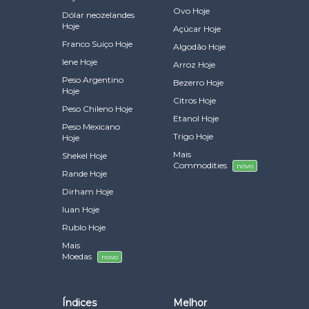
Ovo Hoje
Dólar neozelandes
Hoje
Açúcar Hoje
Franco Suiço Hoje
Algodão Hoje
Iene Hoje
Arroz Hoje
Peso Argentino
Bezerro Hoje
Hoje
Citros Hoje
Peso Chileno Hoje
Etanol Hoje
Peso Mexicano
Trigo Hoje
Hoje
Mais
Shekel Hoje
Commodities
novo
Rande Hoje
Dirham Hoje
Iuan Hoje
Rublo Hoje
Mais
Moedas
novo
Índices
Melhor