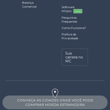
Balança
Comercial
Software
MCpro
novo
Perguntas
Frequentes
Como Funciona?
Política de
Privacidade
Sua
carreira no
MC
CONHEÇA AS CIDADES ONDE VOCÊ PODE
COMPRAR MOEDA ESTRANGEIRA