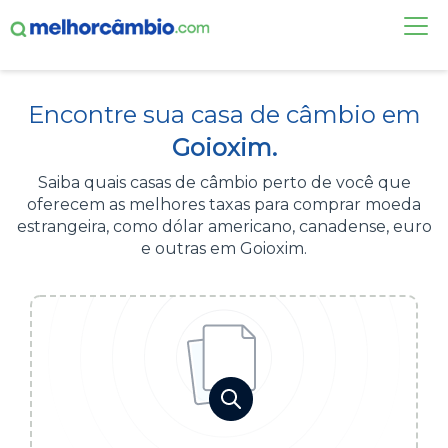
FAÇA UMA COTAÇÃO
Encontre sua casa de câmbio em
CASAS DE CÂMBIO
Goioxim.
DÓLAR HOJE
Saiba quais casas de câmbio perto de você que
oferecem as melhores taxas para comprar moeda
ALERTA DE CÂMBIO
estrangeira, como dólar americano, canadense, euro
e outras em Goioxim.
CONTA INTERNACIONAL
NOVO
Acesse sua conta:
ÁREA DO CLIENTE
BROKER DE OFERTAS