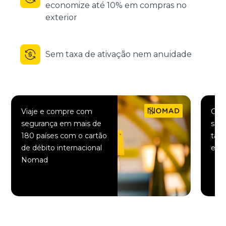
economize até 10% em compras no
exterior
Sem taxa de ativação nem anuidade
Viaje e compre com
Comp
segurança em mais de
saqu
180 países com o cartão
taxa
de débito internacional
elet
Nomad