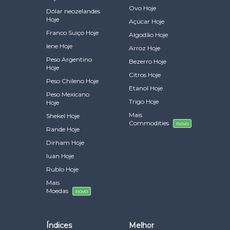
Ovo Hoje
Dólar neozelandes
Hoje
Açúcar Hoje
Franco Suiço Hoje
Algodão Hoje
Iene Hoje
Arroz Hoje
Peso Argentino
Bezerro Hoje
Hoje
Citros Hoje
Peso Chileno Hoje
Etanol Hoje
Peso Mexicano
Trigo Hoje
Hoje
Mais
Shekel Hoje
Commodities
novo
Rande Hoje
Dirham Hoje
Iuan Hoje
Rublo Hoje
Mais
Moedas
novo
Índices
Melhor