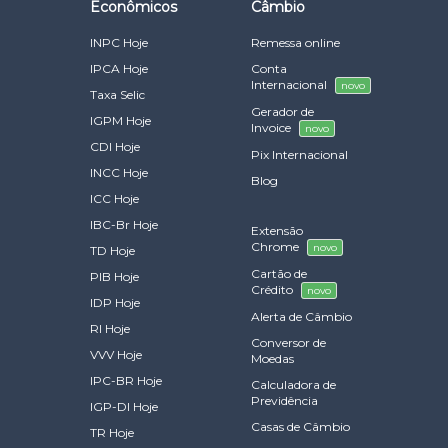
Econômicos
Câmbio
INPC Hoje
Remessa online
IPCA Hoje
Conta
Internacional
novo
Taxa Selic
Gerador de
IGPM Hoje
Invoice
novo
CDI Hoje
Pix Internacional
INCC Hoje
Blog
ICC Hoje
IBC-Br Hoje
Extensão
Chrome
novo
TD Hoje
Cartão de
PIB Hoje
Crédito
novo
IDP Hoje
Alerta de Câmbio
RI Hoje
Conversor de
VVV Hoje
Moedas
IPC-BR Hoje
Calculadora de
Previdência
IGP-DI Hoje
Casas de Câmbio
TR Hoje