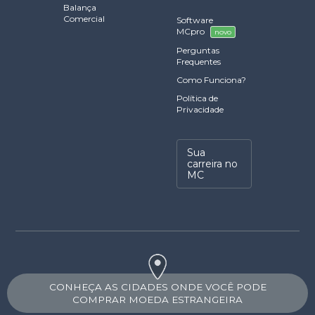
Balança
Comercial
Software
MCpro
novo
Perguntas
Frequentes
Como Funciona?
Política de
Privacidade
Sua
carreira no
MC
CONHEÇA AS CIDADES ONDE VOCÊ PODE
COMPRAR MOEDA ESTRANGEIRA