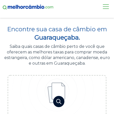
FAÇA UMA COTAÇÃO
Encontre sua casa de câmbio em
CASAS DE CÂMBIO
Guaraqueçaba.
DÓLAR HOJE
Saiba quais casas de câmbio perto de você que
oferecem as melhores taxas para comprar moeda
ALERTA DE CÂMBIO
estrangeira, como dólar americano, canadense, euro
e outras em Guaraqueçaba.
CONTA INTERNACIONAL
NOVO
Acesse sua conta:
ÁREA DO CLIENTE
BROKER DE OFERTAS