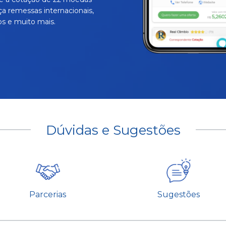
ça remessas internacionais,
s e muito mais.
Dúvidas e Sugestões
Parcerias
Sugestões