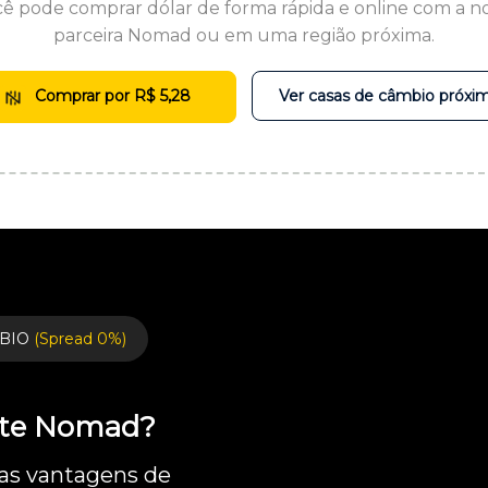
ê pode comprar dólar de forma rápida e online com a n
parceira Nomad ou em uma região próxima.
Comprar por R$ 5,28
Ver casas de câmbio próxi
BIO
(Spread 0%)
ente Nomad?
 as vantagens de