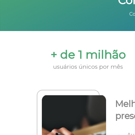
Co
Co
+ de 1 milhão
usuários únicos por mês
Melh
pres
Au