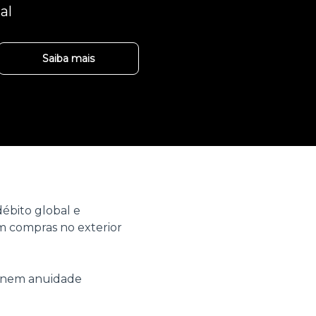
al
Saiba mais
ébito global e
 compras no exterior
o nem anuidade