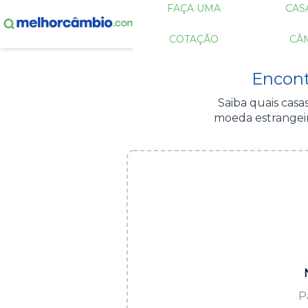
FAÇA UMA
CAS
COTAÇÃO
CÂ
Encont
Saiba quais cas
moeda estrangeir
P