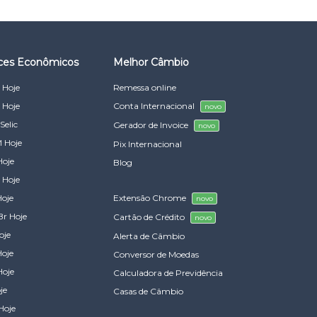
ices Econômicos
Melhor Câmbio
 Hoje
Remessa online
 Hoje
Conta Internacional
novo
Selic
Gerador de Invoice
novo
 Hoje
Pix Internacional
Hoje
Blog
 Hoje
Hoje
Extensão Chrome
novo
Br Hoje
Cartão de Crédito
novo
oje
Alerta de Câmbio
Hoje
Conversor de Moedas
Hoje
Calculadora de Previdência
je
Casas de Câmbio
Hoje