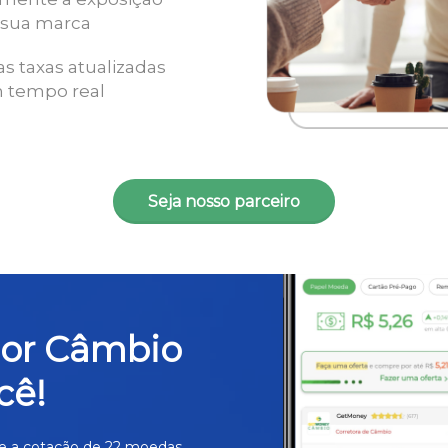
 sua marca
as taxas atualizadas
 tempo real
Seja nosso parceiro
hor Câmbio
cê!
e a cotação de 22 moedas