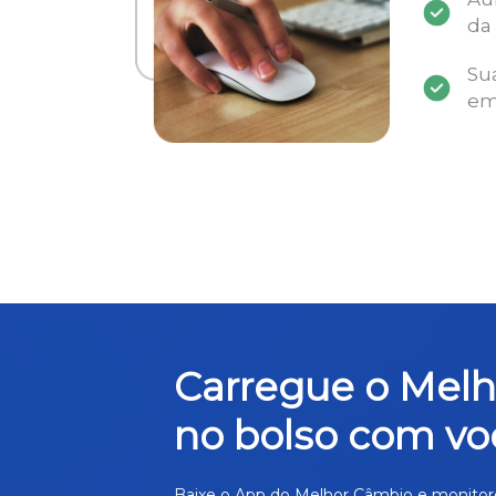
da
Su
em
Carregue o Mel
no bolso com vo
Baixe o App do Melhor Câmbio e monitor