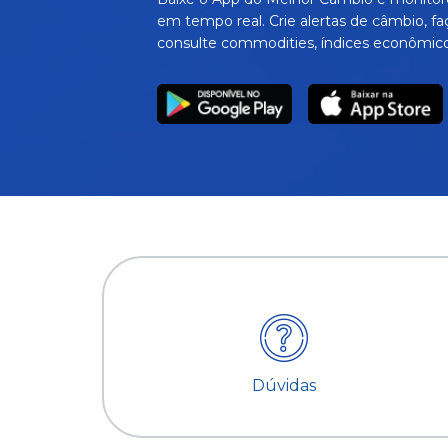
em tempo real. Crie alertas de câmbio, fa
consulte commodities, índices econômico
Dúvidas