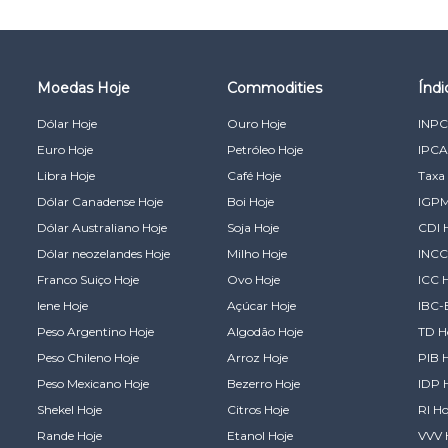
Moedas Hoje
Commodities
Índ
Dólar Hoje
Ouro Hoje
INPC
Euro Hoje
Petróleo Hoje
IPCA
Libra Hoje
Café Hoje
Taxa 
Dólar Canadense Hoje
Boi Hoje
IGPM
Dólar Australiano Hoje
Soja Hoje
CDI 
Dólar neozelandes Hoje
Milho Hoje
INCC
Franco Suiço Hoje
Ovo Hoje
ICC 
Iene Hoje
Açúcar Hoje
IBC-
Peso Argentino Hoje
Algodão Hoje
TD H
Peso Chileno Hoje
Arroz Hoje
PIB 
Peso Mexicano Hoje
Bezerro Hoje
IDP 
Shekel Hoje
Citros Hoje
RI Ho
Rande Hoje
Etanol Hoje
VVV 