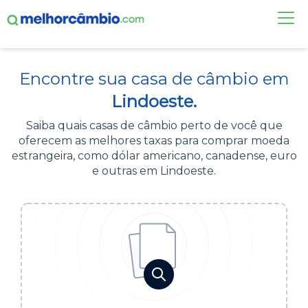
FAÇA UMA COTAÇÃO
Encontre sua casa de câmbio em
CASAS DE CÂMBIO
Lindoeste.
DÓLAR HOJE
Saiba quais casas de câmbio perto de você que
oferecem as melhores taxas para comprar moeda
ALERTA DE CÂMBIO
estrangeira, como dólar americano, canadense, euro
e outras em Lindoeste.
CONTA INTERNACIONAL
NOVO
Acesse sua conta:
ÁREA DO CLIENTE
BROKER DE OFERTAS