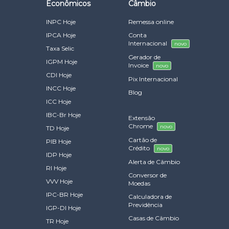
Econômicos
Câmbio
INPC Hoje
Remessa online
IPCA Hoje
Conta
Internacional
novo
Taxa Selic
Gerador de
IGPM Hoje
Invoice
novo
CDI Hoje
Pix Internacional
INCC Hoje
Blog
ICC Hoje
IBC-Br Hoje
Extensão
Chrome
novo
TD Hoje
Cartão de
PIB Hoje
Crédito
novo
IDP Hoje
Alerta de Câmbio
RI Hoje
Conversor de
VVV Hoje
Moedas
IPC-BR Hoje
Calculadora de
Previdência
IGP-DI Hoje
Casas de Câmbio
TR Hoje