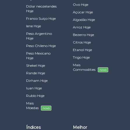
Ovo Hoje
Dólar neozelandes
Hoje
Açúcar Hoje
Franco Suiço Hoje
Algodão Hoje
Iene Hoje
Arroz Hoje
Peso Argentino
Bezerro Hoje
Hoje
Citros Hoje
Peso Chileno Hoje
Etanol Hoje
Peso Mexicano
Trigo Hoje
Hoje
Mais
Shekel Hoje
Commodities
novo
Rande Hoje
Dirham Hoje
Iuan Hoje
Rublo Hoje
Mais
Moedas
novo
Índices
Melhor