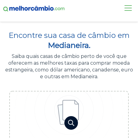
FAÇA UMA COTAÇÃO
Encontre sua casa de câmbio em
CASAS DE CÂMBIO
Medianeira.
DÓLAR HOJE
Saiba quais casas de câmbio perto de você que
oferecem as melhores taxas para comprar moeda
ALERTA DE CÂMBIO
estrangeira, como dólar americano, canadense, euro
e outras em Medianeira.
CONTA INTERNACIONAL
NOVO
Acesse sua conta:
ÁREA DO CLIENTE
BROKER DE OFERTAS