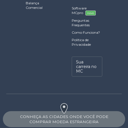
Balança
Comercial
Software
MCpro
novo
Perguntas
Frequentes
Como Funciona?
Política de
Privacidade
Sua
carreira no
MC
CONHEÇA AS CIDADES ONDE VOCÊ PODE
COMPRAR MOEDA ESTRANGEIRA