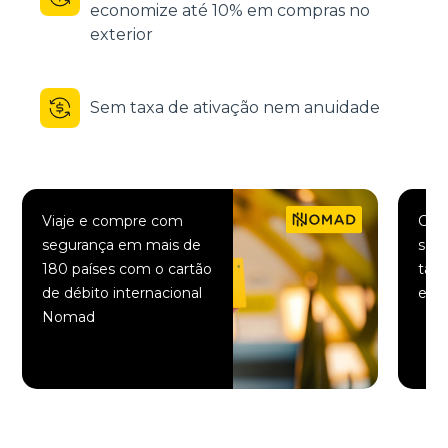
economize até 10% em compras no
exterior
Sem taxa de ativação nem anuidade
Viaje e compre com
Comp
segurança em mais de
saqu
180 países com o cartão
taxa
de débito internacional
elet
Nomad