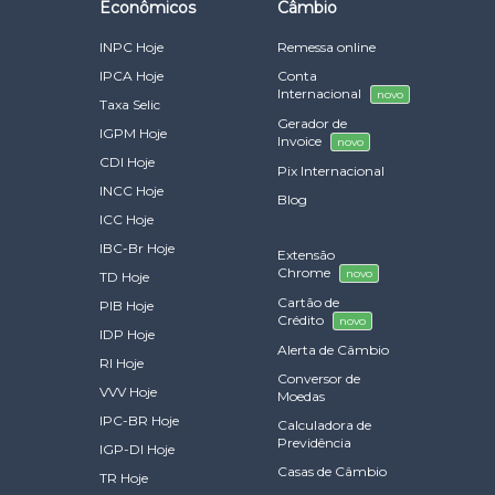
Econômicos
Câmbio
INPC Hoje
Remessa online
IPCA Hoje
Conta
Internacional
novo
Taxa Selic
Gerador de
IGPM Hoje
Invoice
novo
CDI Hoje
Pix Internacional
INCC Hoje
Blog
ICC Hoje
IBC-Br Hoje
Extensão
Chrome
novo
TD Hoje
Cartão de
PIB Hoje
Crédito
novo
IDP Hoje
Alerta de Câmbio
RI Hoje
Conversor de
VVV Hoje
Moedas
IPC-BR Hoje
Calculadora de
Previdência
IGP-DI Hoje
Casas de Câmbio
TR Hoje