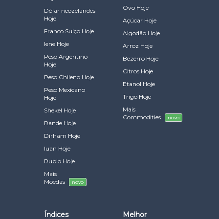
Ovo Hoje
Dólar neozelandes
Hoje
Açúcar Hoje
Franco Suiço Hoje
Algodão Hoje
Iene Hoje
Arroz Hoje
Peso Argentino
Bezerro Hoje
Hoje
Citros Hoje
Peso Chileno Hoje
Etanol Hoje
Peso Mexicano
Trigo Hoje
Hoje
Mais
Shekel Hoje
Commodities
novo
Rande Hoje
Dirham Hoje
Iuan Hoje
Rublo Hoje
Mais
Moedas
novo
Índices
Melhor