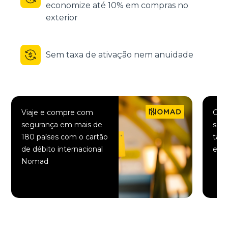
economize até 10% em compras no
exterior
Sem taxa de ativação nem anuidade
Viaje e compre com
Comp
segurança em mais de
saqu
180 países com o cartão
taxa
de débito internacional
elet
Nomad