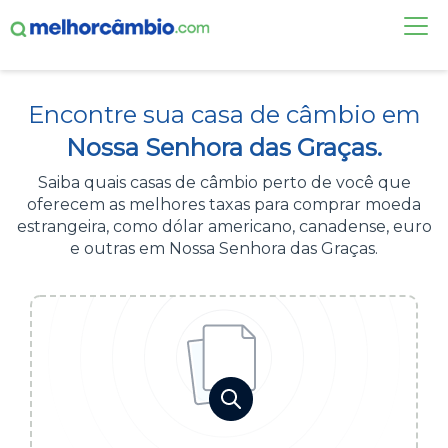
FAÇA UMA COTAÇÃO
Encontre sua casa de câmbio em
CASAS DE CÂMBIO
Nossa Senhora das Graças.
DÓLAR HOJE
Saiba quais casas de câmbio perto de você que
oferecem as melhores taxas para comprar moeda
ALERTA DE CÂMBIO
estrangeira, como dólar americano, canadense, euro
e outras em Nossa Senhora das Graças.
CONTA INTERNACIONAL
NOVO
Acesse sua conta:
ÁREA DO CLIENTE
BROKER DE OFERTAS