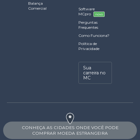
Balança
Comercial
Software
MCpro
novo
Perguntas
Frequentes
Como Funciona?
Política de
Privacidade
Sua
carreira no
MC
CONHEÇA AS CIDADES ONDE VOCÊ PODE
COMPRAR MOEDA ESTRANGEIRA