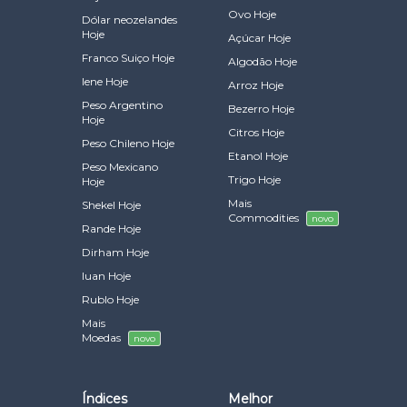
Ovo Hoje
Dólar neozelandes
Hoje
Açúcar Hoje
Franco Suiço Hoje
Algodão Hoje
Iene Hoje
Arroz Hoje
Peso Argentino
Bezerro Hoje
Hoje
Citros Hoje
Peso Chileno Hoje
Etanol Hoje
Peso Mexicano
Trigo Hoje
Hoje
Mais
Shekel Hoje
Commodities
novo
Rande Hoje
Dirham Hoje
Iuan Hoje
Rublo Hoje
Mais
Moedas
novo
Índices
Melhor