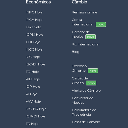
Econômicos
Câmbio
INPC Hoje
Remessa online
IPCA Hoje
Conta
Internacional
novo
Taxa Selic
Gerador de
IGPM Hoje
Invoice
novo
CDI Hoje
Pix Internacional
INCC Hoje
Blog
ICC Hoje
IBC-Br Hoje
Extensão
Chrome
novo
TD Hoje
Cartão de
PIB Hoje
Crédito
novo
IDP Hoje
Alerta de Câmbio
RI Hoje
Conversor de
VVV Hoje
Moedas
IPC-BR Hoje
Calculadora de
Previdência
IGP-DI Hoje
Casas de Câmbio
TR Hoje