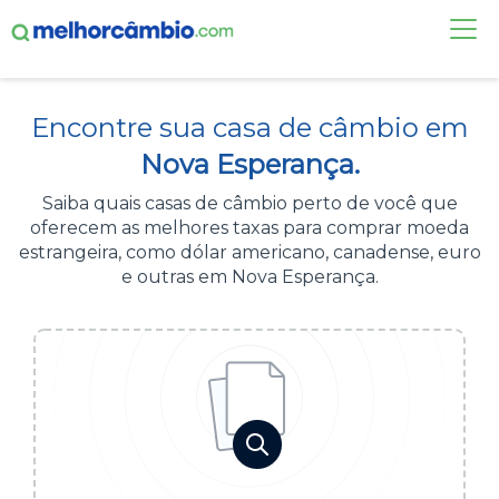
FAÇA UMA COTAÇÃO
Encontre sua casa de câmbio em
CASAS DE CÂMBIO
Nova Esperança.
DÓLAR HOJE
Saiba quais casas de câmbio perto de você que
oferecem as melhores taxas para comprar moeda
ALERTA DE CÂMBIO
estrangeira, como dólar americano, canadense, euro
e outras em Nova Esperança.
CONTA INTERNACIONAL
NOVO
Acesse sua conta:
ÁREA DO CLIENTE
BROKER DE OFERTAS