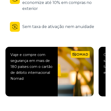
economize até 10% em compras no
exterior
Sem taxa de ativação nem anuidade
Viaje e compre com
Comp
segurança em mais de
saqu
180 países com o cartão
taxa
de débito internacional
elet
Nomad