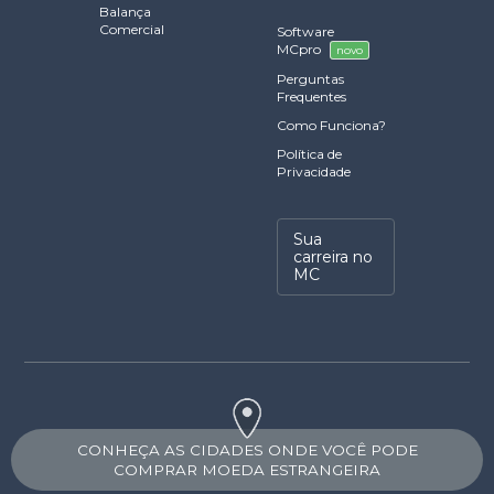
Balança
Comercial
Software
MCpro
novo
Perguntas
Frequentes
Como Funciona?
Política de
Privacidade
Sua
carreira no
MC
CONHEÇA AS CIDADES ONDE VOCÊ PODE
COMPRAR MOEDA ESTRANGEIRA