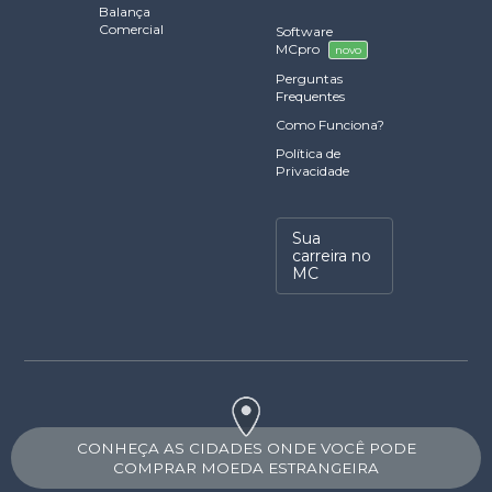
Balança
Comercial
Software
MCpro
novo
Perguntas
Frequentes
Como Funciona?
Política de
Privacidade
Sua
carreira no
MC
CONHEÇA AS CIDADES ONDE VOCÊ PODE
COMPRAR MOEDA ESTRANGEIRA