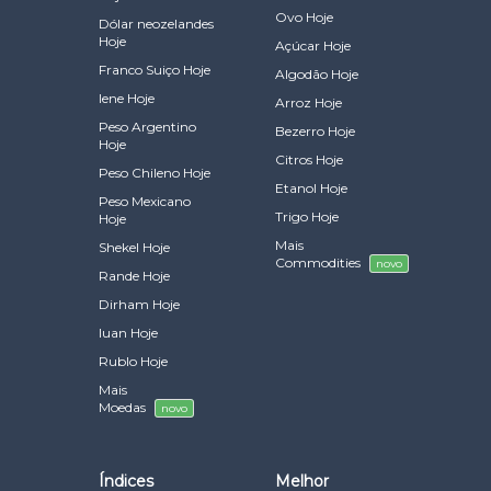
Ovo Hoje
Dólar neozelandes
Hoje
Açúcar Hoje
Franco Suiço Hoje
Algodão Hoje
Iene Hoje
Arroz Hoje
Peso Argentino
Bezerro Hoje
Hoje
Citros Hoje
Peso Chileno Hoje
Etanol Hoje
Peso Mexicano
Trigo Hoje
Hoje
Mais
Shekel Hoje
Commodities
novo
Rande Hoje
Dirham Hoje
Iuan Hoje
Rublo Hoje
Mais
Moedas
novo
Índices
Melhor