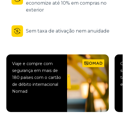
economize até 10% em compras no
exterior
Sem taxa de ativação nem anuidade
Viaje e compre com
Comp
segurança em mais de
saqu
180 países com o cartão
taxa
de débito internacional
elet
Nomad