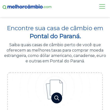
FAÇA UMA COTAÇÃO
Encontre sua casa de câmbio em
CASAS DE CÂMBIO
Pontal do Paraná.
DÓLAR HOJE
Saiba quais casas de câmbio perto de você que
oferecem as melhores taxas para comprar moeda
ALERTA DE CÂMBIO
estrangeira, como dólar americano, canadense, euro
e outras em Pontal do Paraná.
CONTA INTERNACIONAL
NOVO
Acesse sua conta:
ÁREA DO CLIENTE
BROKER DE OFERTAS