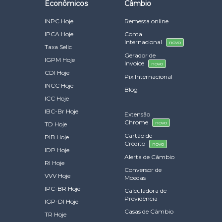
Econômicos
Câmbio
INPC Hoje
Remessa online
IPCA Hoje
Conta
Internacional
novo
Taxa Selic
Gerador de
IGPM Hoje
Invoice
novo
CDI Hoje
Pix Internacional
INCC Hoje
Blog
ICC Hoje
IBC-Br Hoje
Extensão
Chrome
novo
TD Hoje
Cartão de
PIB Hoje
Crédito
novo
IDP Hoje
Alerta de Câmbio
RI Hoje
Conversor de
VVV Hoje
Moedas
IPC-BR Hoje
Calculadora de
Previdência
IGP-DI Hoje
Casas de Câmbio
TR Hoje