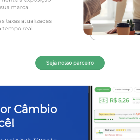
 sua marca
as taxas atualizadas
 tempo real
Seja nosso parceiro
hor Câmbio
cê!
e a cotação de 22 moedas