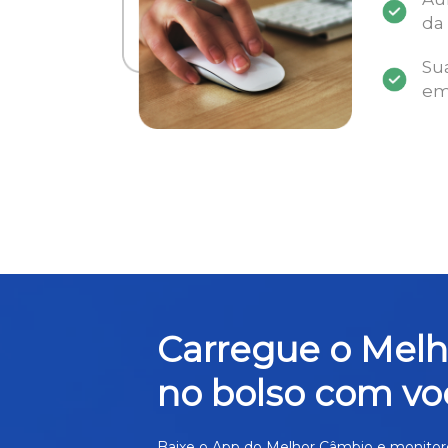
da
Su
em
Carregue o Mel
no bolso com vo
Baixe o App do Melhor Câmbio e monitor