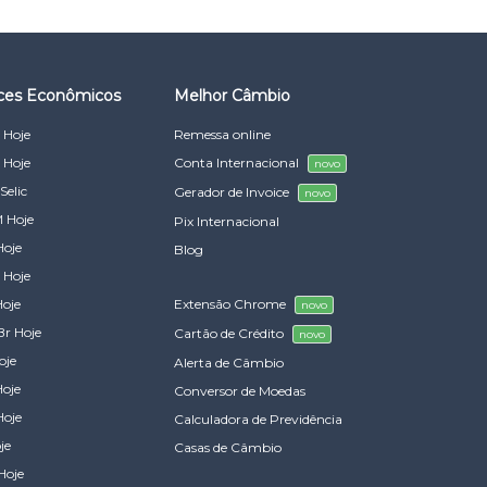
ices Econômicos
Melhor Câmbio
 Hoje
Remessa online
 Hoje
Conta Internacional
novo
Selic
Gerador de Invoice
novo
 Hoje
Pix Internacional
Hoje
Blog
 Hoje
Hoje
Extensão Chrome
novo
Br Hoje
Cartão de Crédito
novo
oje
Alerta de Câmbio
Hoje
Conversor de Moedas
Hoje
Calculadora de Previdência
je
Casas de Câmbio
Hoje