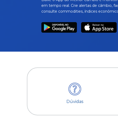
em tempo real. Crie alertas de câmbio, fa
consulte commodities, índices econômico
Dúvidas