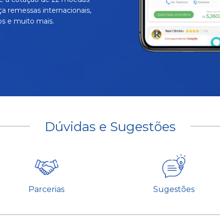
ça remessas internacionais,
s e muito mais.
Dúvidas e Sugestões
Parcerias
Sugestões