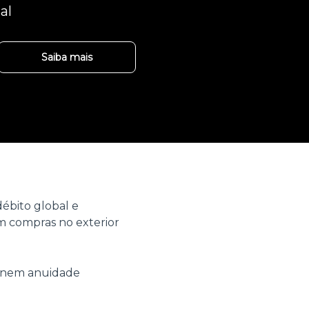
al
Saiba mais
ébito global e
 compras no exterior
o nem anuidade