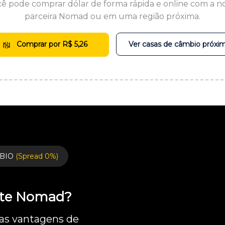
ê pode comprar dólar de forma rápida e online com a n
parceira Nomad ou em uma região próxima.
Comprar por R$ 5,26
Ver casas de câmbio próxi
BIO
(Spread 0%)
ente Nomad?
 as vantagens de