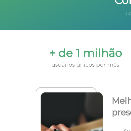
Co
Co
+ de 1 milhão
usuários únicos por mês
Melh
pres
Au