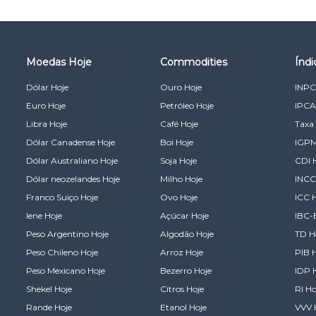
Moedas Hoje
Commodities
Índ
Dólar Hoje
Ouro Hoje
INPC
Euro Hoje
Petróleo Hoje
IPCA
Libra Hoje
Café Hoje
Taxa 
Dólar Canadense Hoje
Boi Hoje
IGPM
Dólar Australiano Hoje
Soja Hoje
CDI 
Dólar neozelandes Hoje
Milho Hoje
INCC
Franco Suiço Hoje
Ovo Hoje
ICC 
Iene Hoje
Açúcar Hoje
IBC-
Peso Argentino Hoje
Algodão Hoje
TD H
Peso Chileno Hoje
Arroz Hoje
PIB 
Peso Mexicano Hoje
Bezerro Hoje
IDP 
Shekel Hoje
Citros Hoje
RI Ho
Rande Hoje
Etanol Hoje
VVV 