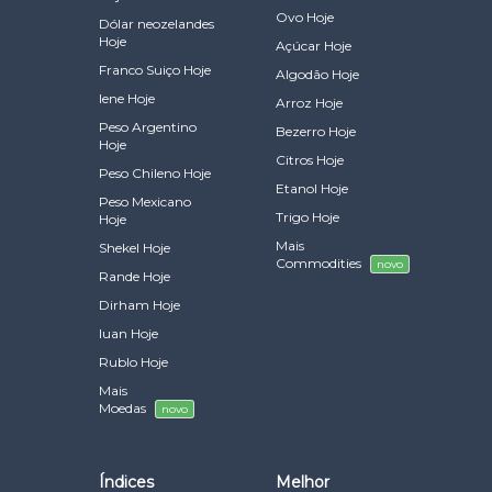
Ovo Hoje
Dólar neozelandes
Hoje
Açúcar Hoje
Franco Suiço Hoje
Algodão Hoje
Iene Hoje
Arroz Hoje
Peso Argentino
Bezerro Hoje
Hoje
Citros Hoje
Peso Chileno Hoje
Etanol Hoje
Peso Mexicano
Trigo Hoje
Hoje
Mais
Shekel Hoje
Commodities
novo
Rande Hoje
Dirham Hoje
Iuan Hoje
Rublo Hoje
Mais
Moedas
novo
Índices
Melhor