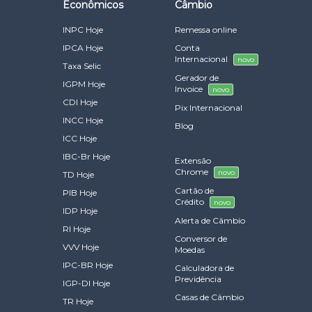
Econômicos
Câmbio
INPC Hoje
Remessa online
IPCA Hoje
Conta
Internacional
novo
Taxa Selic
Gerador de
IGPM Hoje
Invoice
novo
CDI Hoje
Pix Internacional
INCC Hoje
Blog
ICC Hoje
IBC-Br Hoje
Extensão
Chrome
novo
TD Hoje
Cartão de
PIB Hoje
Crédito
novo
IDP Hoje
Alerta de Câmbio
RI Hoje
Conversor de
VVV Hoje
Moedas
IPC-BR Hoje
Calculadora de
Previdência
IGP-DI Hoje
Casas de Câmbio
TR Hoje