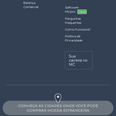
Balança
Comercial
Software
MCpro
novo
Perguntas
Frequentes
Como Funciona?
Política de
Privacidade
Sua
carreira no
MC
CONHEÇA AS CIDADES ONDE VOCÊ PODE
COMPRAR MOEDA ESTRANGEIRA