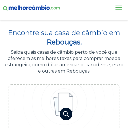
FAÇA UMA COTAÇÃO
Encontre sua casa de câmbio em
CASAS DE CÂMBIO
Rebouças.
DÓLAR HOJE
Saiba quais casas de câmbio perto de você que
oferecem as melhores taxas para comprar moeda
ALERTA DE CÂMBIO
estrangeira, como dólar americano, canadense, euro
e outras em Rebouças.
CONTA INTERNACIONAL
NOVO
Acesse sua conta:
ÁREA DO CLIENTE
BROKER DE OFERTAS