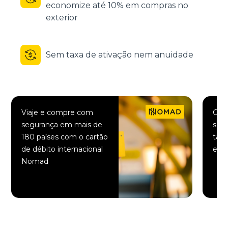
economize até 10% em compras no
exterior
Sem taxa de ativação nem anuidade
Viaje e compre com
Comp
segurança em mais de
saqu
180 países com o cartão
taxa
de débito internacional
elet
Nomad