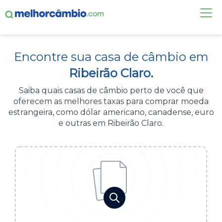
FAÇA UMA COTAÇÃO
Encontre sua casa de câmbio em
CASAS DE CÂMBIO
Ribeirão Claro.
DÓLAR HOJE
Saiba quais casas de câmbio perto de você que
oferecem as melhores taxas para comprar moeda
ALERTA DE CÂMBIO
estrangeira, como dólar americano, canadense, euro
e outras em Ribeirão Claro.
CONTA INTERNACIONAL
NOVO
Acesse sua conta:
ÁREA DO CLIENTE
BROKER DE OFERTAS