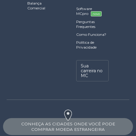
Balança
Comercial
Software
MCpro
novo
Perguntas
Frequentes
Como Funciona?
Política de
Privacidade
Sua
carreira no
MC
CONHEÇA AS CIDADES ONDE VOCÊ PODE
COMPRAR MOEDA ESTRANGEIRA