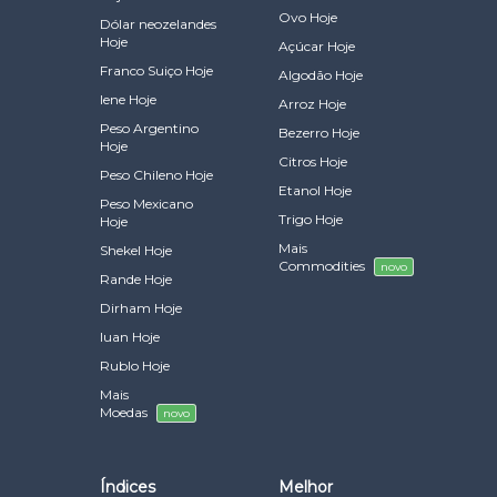
Ovo Hoje
Dólar neozelandes
Hoje
Açúcar Hoje
Franco Suiço Hoje
Algodão Hoje
Iene Hoje
Arroz Hoje
Peso Argentino
Bezerro Hoje
Hoje
Citros Hoje
Peso Chileno Hoje
Etanol Hoje
Peso Mexicano
Trigo Hoje
Hoje
Mais
Shekel Hoje
Commodities
novo
Rande Hoje
Dirham Hoje
Iuan Hoje
Rublo Hoje
Mais
Moedas
novo
Índices
Melhor