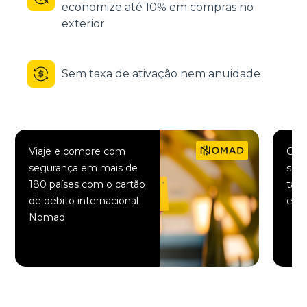
economize até 10% em compras no
exterior
Sem taxa de ativação nem anuidade
Viaje e compre com
Comp
segurança em mais de
saqu
180 países com o cartão
taxa
de débito internacional
elet
Nomad