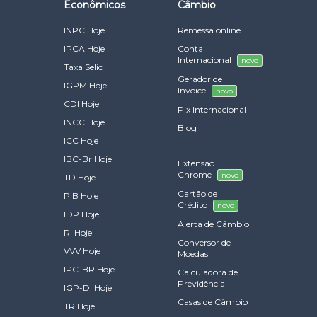
Econômicos
Câmbio
INPC Hoje
Remessa online
IPCA Hoje
Conta
Internacional
novo
Taxa Selic
Gerador de
IGPM Hoje
Invoice
novo
CDI Hoje
Pix Internacional
INCC Hoje
Blog
ICC Hoje
IBC-Br Hoje
Extensão
Chrome
novo
TD Hoje
Cartão de
PIB Hoje
Crédito
novo
IDP Hoje
Alerta de Câmbio
RI Hoje
Conversor de
VVV Hoje
Moedas
IPC-BR Hoje
Calculadora de
Previdência
IGP-DI Hoje
Casas de Câmbio
TR Hoje