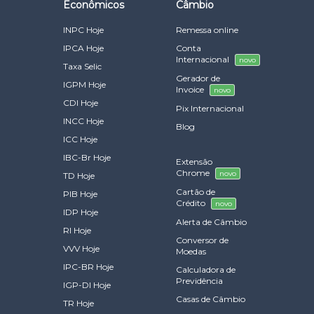
Econômicos
Câmbio
INPC Hoje
Remessa online
IPCA Hoje
Conta
Internacional
novo
Taxa Selic
Gerador de
IGPM Hoje
Invoice
novo
CDI Hoje
Pix Internacional
INCC Hoje
Blog
ICC Hoje
IBC-Br Hoje
Extensão
Chrome
novo
TD Hoje
Cartão de
PIB Hoje
Crédito
novo
IDP Hoje
Alerta de Câmbio
RI Hoje
Conversor de
VVV Hoje
Moedas
IPC-BR Hoje
Calculadora de
Previdência
IGP-DI Hoje
Casas de Câmbio
TR Hoje