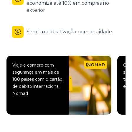
economize até 10% em compras no
exterior
Sem taxa de ativação nem anuidade
Viaje e compre com
Comp
segurança em mais de
saqu
180 países com o cartão
taxa
de débito internacional
elet
Nomad