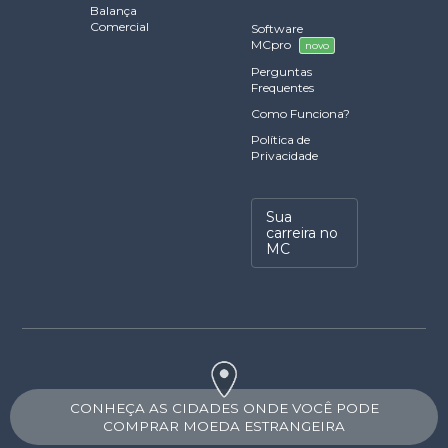
Balança
Comercial
Software
MCpro
novo
Perguntas
Frequentes
Como Funciona?
Política de
Privacidade
Sua
carreira no
MC
CONHEÇA AS CIDADES ONDE VOCÊ PODE
COMPRAR MOEDA ESTRANGEIRA