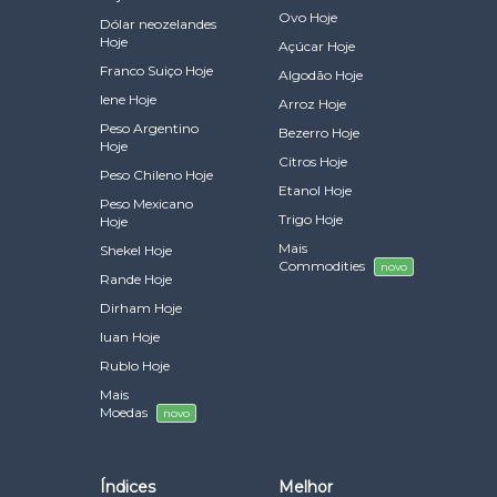
Ovo Hoje
Dólar neozelandes
Hoje
Açúcar Hoje
Franco Suiço Hoje
Algodão Hoje
Iene Hoje
Arroz Hoje
Peso Argentino
Bezerro Hoje
Hoje
Citros Hoje
Peso Chileno Hoje
Etanol Hoje
Peso Mexicano
Trigo Hoje
Hoje
Mais
Shekel Hoje
Commodities
novo
Rande Hoje
Dirham Hoje
Iuan Hoje
Rublo Hoje
Mais
Moedas
novo
Índices
Melhor