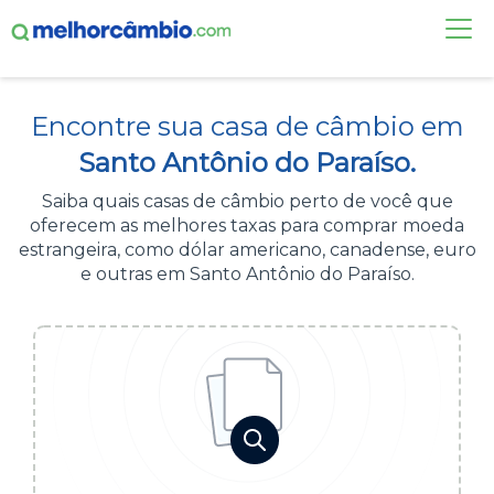
FAÇA UMA COTAÇÃO
Encontre sua casa de câmbio em
CASAS DE CÂMBIO
Santo Antônio do Paraíso.
DÓLAR HOJE
Saiba quais casas de câmbio perto de você que
oferecem as melhores taxas para comprar moeda
ALERTA DE CÂMBIO
estrangeira, como dólar americano, canadense, euro
e outras em Santo Antônio do Paraíso.
CONTA INTERNACIONAL
NOVO
Acesse sua conta:
ÁREA DO CLIENTE
BROKER DE OFERTAS