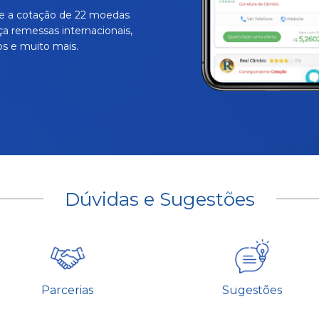
e a cotação de 22 moedas
ça remessas internacionais,
s e muito mais.
Dúvidas e Sugestões
Parcerias
Sugestões