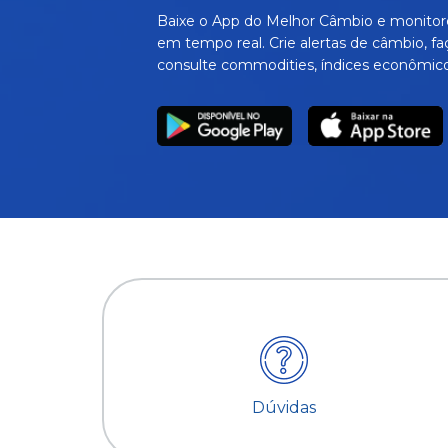
Baixe o App do Melhor Câmbio e monitor
em tempo real. Crie alertas de câmbio, fa
consulte commodities, índices econômico
Dúvidas