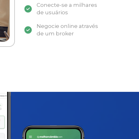
Conecte-se a milhares
de usuários
Negocie online através
de um broker