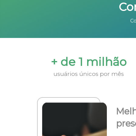
Co
Co
+ de 1 milhão
usuários únicos por mês
Melh
pres