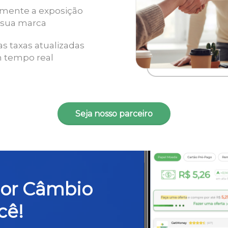
mente a exposição
 sua marca
as taxas atualizadas
 tempo real
Seja nosso parceiro
hor Câmbio
cê!