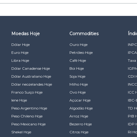
Moedas Hoje
Commodities
Índ
Dólar Hoje
Ouro Hoje
INPC
Euro Hoje
Petróleo Hoje
IPCA
Libra Hoje
Café Hoje
Taxa 
Dólar Canadense Hoje
Boi Hoje
IGPM
Dólar Australiano Hoje
Soja Hoje
CDI 
Dólar neozelandes Hoje
Milho Hoje
INCC
Franco Suiço Hoje
Ovo Hoje
ICC 
Iene Hoje
Açúcar Hoje
IBC-
Peso Argentino Hoje
Algodão Hoje
TD H
Peso Chileno Hoje
Arroz Hoje
PIB 
Peso Mexicano Hoje
Bezerro Hoje
IDP 
Shekel Hoje
Citros Hoje
RI Ho