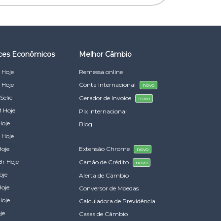
ices Econômicos
Melhor Câmbio
 Hoje
Remessa online
 Hoje
Conta Internacional
novo
Selic
Gerador de Invoice
novo
 Hoje
Pix Internacional
Hoje
Blog
 Hoje
Hoje
Extensão Chrome
novo
Br Hoje
Cartão de Crédito
novo
oje
Alerta de Câmbio
Hoje
Conversor de Moedas
Hoje
Calculadora de Previdência
je
Casas de Câmbio