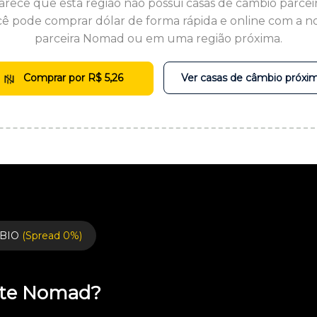
arece que esta região não possui casas de câmbio parceir
ê pode comprar dólar de forma rápida e online com a n
parceira Nomad ou em uma região próxima.
Comprar por R$ 5,26
Ver casas de câmbio próxi
BIO
(Spread 0%)
ente Nomad?