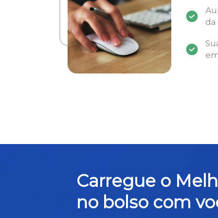
Au
da
Su
em
Carregue o Mel
no bolso com vo