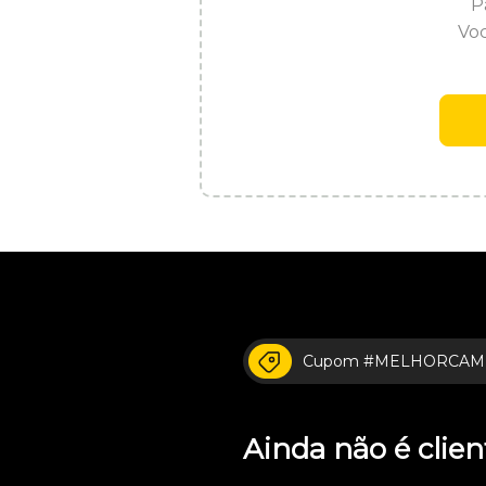
P
Voc
Cupom #MELHORCAM
Ainda não é cli