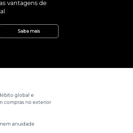
 as vantagens de
al
Saiba mais
ébito global e
 compras no exterior
o nem anuidade