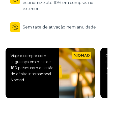
economize até 10% em compras no
exterior
Sem taxa de ativação nem anuidade
Viaje e compre com
Comp
segurança em mais de
saqu
180 países com o cartão
taxa
de débito internacional
elet
Nomad