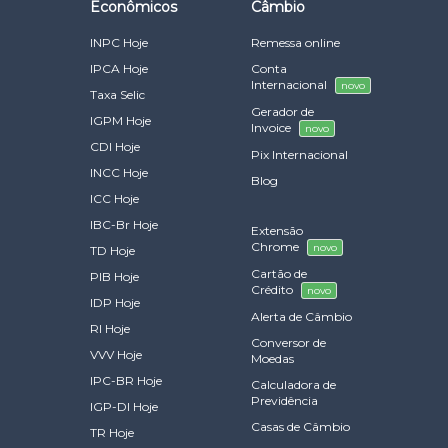
Econômicos
Câmbio
INPC Hoje
Remessa online
IPCA Hoje
Conta
Internacional
novo
Taxa Selic
Gerador de
IGPM Hoje
Invoice
novo
CDI Hoje
Pix Internacional
INCC Hoje
Blog
ICC Hoje
IBC-Br Hoje
Extensão
Chrome
novo
TD Hoje
Cartão de
PIB Hoje
Crédito
novo
IDP Hoje
Alerta de Câmbio
RI Hoje
Conversor de
VVV Hoje
Moedas
IPC-BR Hoje
Calculadora de
Previdência
IGP-DI Hoje
Casas de Câmbio
TR Hoje