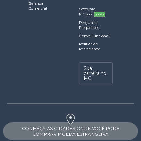
Balança
Comercial
Software
MCpro
novo
Perguntas
Frequentes
Como Funciona?
Política de
Privacidade
Sua
carreira no
MC
CONHEÇA AS CIDADES ONDE VOCÊ PODE
COMPRAR MOEDA ESTRANGEIRA