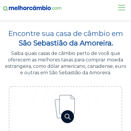
FAÇA UMA COTAÇÃO
Encontre sua casa de câmbio em
CASAS DE CÂMBIO
São Sebastião da Amoreira.
DÓLAR HOJE
Saiba quais casas de câmbio perto de você que
oferecem as melhores taxas para comprar moeda
ALERTA DE CÂMBIO
estrangeira, como dólar americano, canadense, euro
e outras em São Sebastião da Amoreira.
CONTA INTERNACIONAL
NOVO
Acesse sua conta:
ÁREA DO CLIENTE
BROKER DE OFERTAS