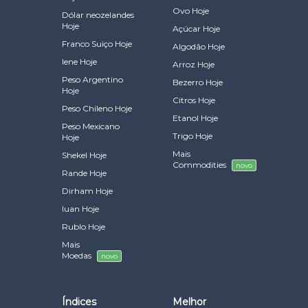
Ovo Hoje
Dólar neozelandes
Hoje
Açúcar Hoje
Franco Suiço Hoje
Algodão Hoje
Iene Hoje
Arroz Hoje
Peso Argentino
Bezerro Hoje
Hoje
Citros Hoje
Peso Chileno Hoje
Etanol Hoje
Peso Mexicano
Trigo Hoje
Hoje
Mais
Shekel Hoje
Commodities
novo
Rande Hoje
Dirham Hoje
Iuan Hoje
Rublo Hoje
Mais
Moedas
novo
Índices
Melhor