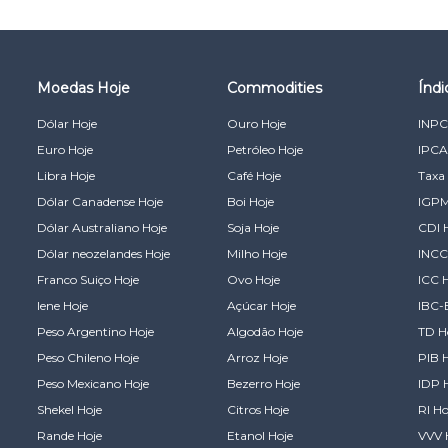
Moedas Hoje
Commodities
Índ
Dólar Hoje
Ouro Hoje
INPC
Euro Hoje
Petróleo Hoje
IPCA
Libra Hoje
Café Hoje
Taxa 
Dólar Canadense Hoje
Boi Hoje
IGPM
Dólar Australiano Hoje
Soja Hoje
CDI 
Dólar neozelandes Hoje
Milho Hoje
INCC
Franco Suiço Hoje
Ovo Hoje
ICC 
Iene Hoje
Açúcar Hoje
IBC-
Peso Argentino Hoje
Algodão Hoje
TD H
Peso Chileno Hoje
Arroz Hoje
PIB 
Peso Mexicano Hoje
Bezerro Hoje
IDP 
Shekel Hoje
Citros Hoje
RI Ho
Rande Hoje
Etanol Hoje
VVV 