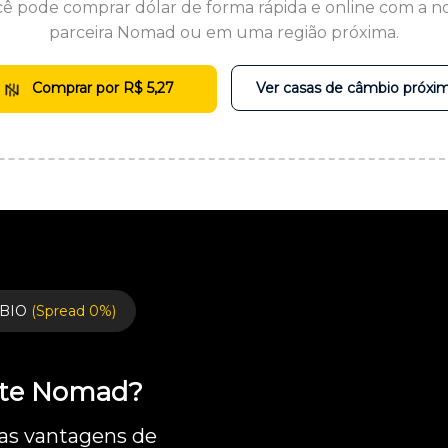
ê pode comprar dólar de forma rápida e online com a n
parceira Nomad ou em uma região próxima.
Comprar por R$ 5,27
Ver casas de câmbio próxi
BIO
(Spread 0%)
ente Nomad?
 as vantagens de