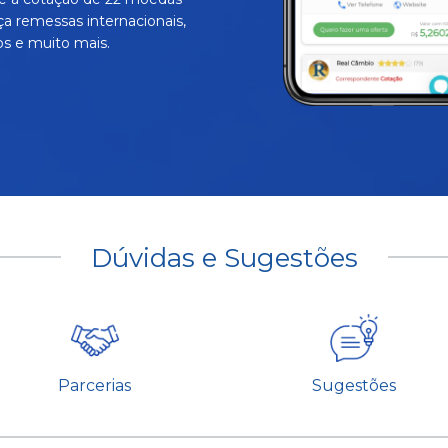
ça remessas internacionais,
s e muito mais.
Dúvidas e Sugestões
Parcerias
Sugestões