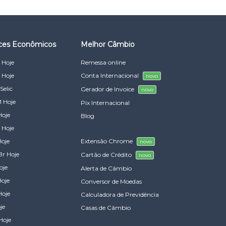
ices Econômicos
Melhor Câmbio
 Hoje
Remessa online
 Hoje
Conta Internacional
novo
Selic
Gerador de Invoice
novo
 Hoje
Pix Internacional
Hoje
Blog
 Hoje
Hoje
Extensão Chrome
novo
Br Hoje
Cartão de Crédito
novo
oje
Alerta de Câmbio
Hoje
Conversor de Moedas
Hoje
Calculadora de Previdência
je
Casas de Câmbio
Hoje