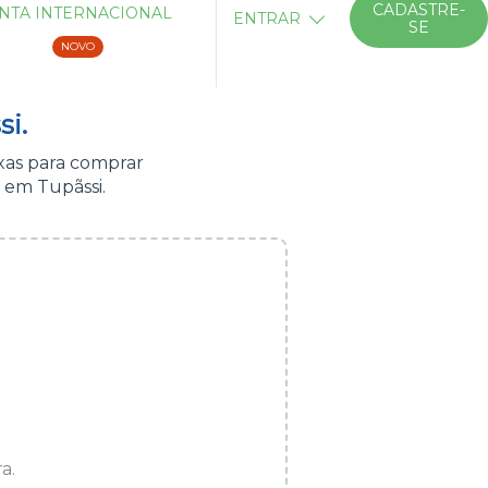
CADASTRE-
NTA INTERNACIONAL
ENTRAR
SE
NOVO
i.
xas para comprar
 em Tupãssi.
a.