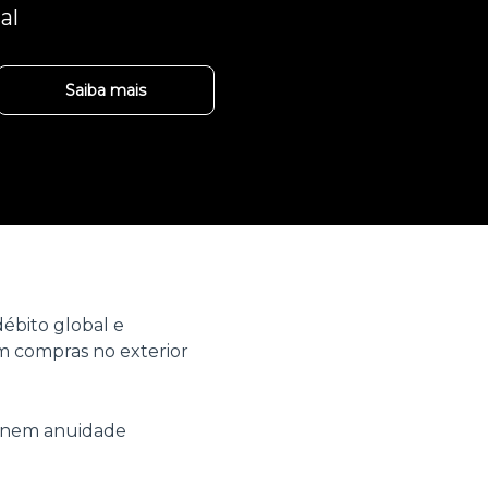
al
Saiba mais
ébito global e
 compras no exterior
o nem anuidade