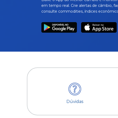
em tempo real. Crie alertas de câmbio, fa
consulte commodities, índices econômico
Dúvidas