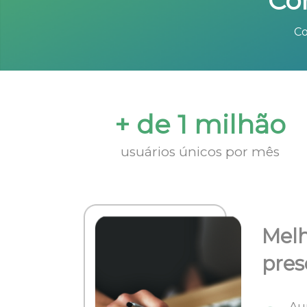
Co
Co
+ de 1 milhão
usuários únicos por mês
Melh
pres
Au