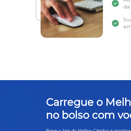
da
Su
em
Carregue o Mel
no bolso com vo
Baixe o App do Melhor Câmbio e monitor