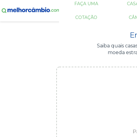
FAÇA UMA
CAS
COTAÇÃO
CÂ
E
Saiba quais cas
moeda estra
P