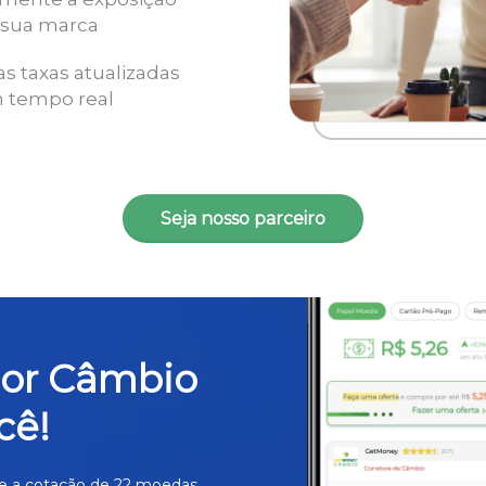
 sua marca
as taxas atualizadas
 tempo real
Seja nosso parceiro
hor Câmbio
cê!
e a cotação de 22 moedas