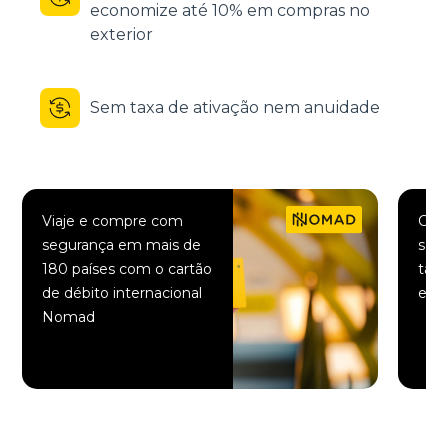
economize até 10% em compras no
exterior
Sem taxa de ativação nem anuidade
Viaje e compre com
Comp
segurança em mais de
saqu
180 países com o cartão
taxa
de débito internacional
elet
Nomad