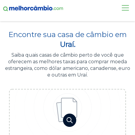
FAÇA UMA COTAÇÃO
Encontre sua casa de câmbio em
CASAS DE CÂMBIO
Uraí.
DÓLAR HOJE
Saiba quais casas de câmbio perto de você que
oferecem as melhores taxas para comprar moeda
ALERTA DE CÂMBIO
estrangeira, como dólar americano, canadense, euro
e outras em Uraí.
CONTA INTERNACIONAL
NOVO
Acesse sua conta:
ÁREA DO CLIENTE
BROKER DE OFERTAS