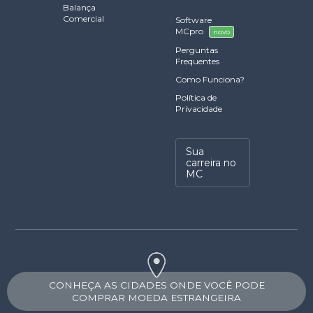
Balança
Comercial
Software
MCpro
novo
Perguntas
Frequentes
Como Funciona?
Política de
Privacidade
Sua
carreira no
MC
CONHEÇA AS CIDADES ONDE VOCÊ PODE
COMPRAR MOEDA ESTRANGEIRA