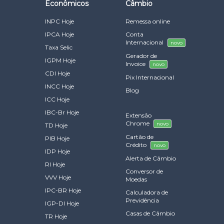
Econômicos
Câmbio
INPC Hoje
Remessa online
IPCA Hoje
Conta
Internacional
novo
Taxa Selic
Gerador de
IGPM Hoje
Invoice
novo
CDI Hoje
Pix Internacional
INCC Hoje
Blog
ICC Hoje
IBC-Br Hoje
Extensão
Chrome
novo
TD Hoje
Cartão de
PIB Hoje
Crédito
novo
IDP Hoje
Alerta de Câmbio
RI Hoje
Conversor de
VVV Hoje
Moedas
IPC-BR Hoje
Calculadora de
Previdência
IGP-DI Hoje
Casas de Câmbio
TR Hoje