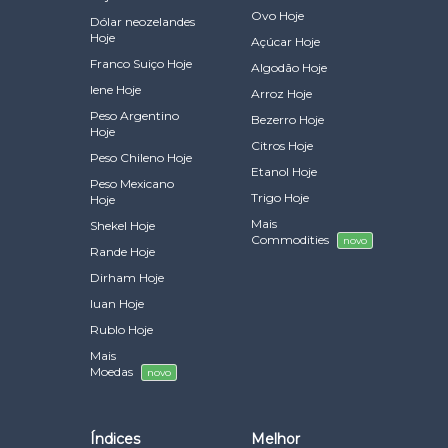
Ovo Hoje
Dólar neozelandes
Hoje
Açúcar Hoje
Franco Suiço Hoje
Algodão Hoje
Iene Hoje
Arroz Hoje
Peso Argentino
Bezerro Hoje
Hoje
Citros Hoje
Peso Chileno Hoje
Etanol Hoje
Peso Mexicano
Trigo Hoje
Hoje
Mais
Shekel Hoje
Commodities
novo
Rande Hoje
Dirham Hoje
Iuan Hoje
Rublo Hoje
Mais
Moedas
novo
Índices
Melhor