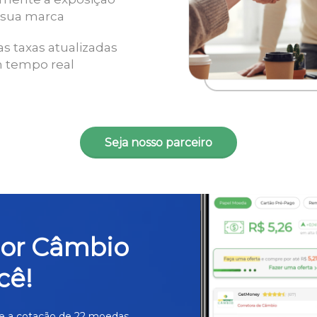
 sua marca
as taxas atualizadas
 tempo real
Seja nosso parceiro
hor Câmbio
cê!
e a cotação de 22 moedas