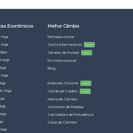
ices Econômicos
Melhor Câmbio
 Hoje
Remessa online
 Hoje
Conta Internacional
novo
Selic
Gerador de Invoice
novo
 Hoje
Pix Internacional
Hoje
Blog
 Hoje
Hoje
Extensão Chrome
novo
Br Hoje
Cartão de Crédito
novo
oje
Alerta de Câmbio
Hoje
Conversor de Moedas
Hoje
Calculadora de Previdência
je
Casas de Câmbio
Hoje