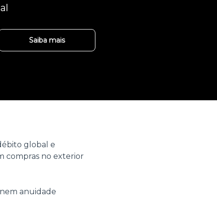
al
Saiba mais
ébito global e
 compras no exterior
o nem anuidade