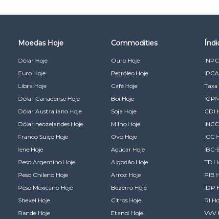
Moedas Hoje
Commodities
Índ
Dólar Hoje
Ouro Hoje
INPC
Euro Hoje
Petróleo Hoje
IPCA
Libra Hoje
Café Hoje
Taxa 
Dólar Canadense Hoje
Boi Hoje
IGPM
Dólar Australiano Hoje
Soja Hoje
CDI 
Dólar neozelandes Hoje
Milho Hoje
INCC
Franco Suiço Hoje
Ovo Hoje
ICC 
Iene Hoje
Açúcar Hoje
IBC-
Peso Argentino Hoje
Algodão Hoje
TD H
Peso Chileno Hoje
Arroz Hoje
PIB 
Peso Mexicano Hoje
Bezerro Hoje
IDP 
Shekel Hoje
Citros Hoje
RI Ho
Rande Hoje
Etanol Hoje
VVV 