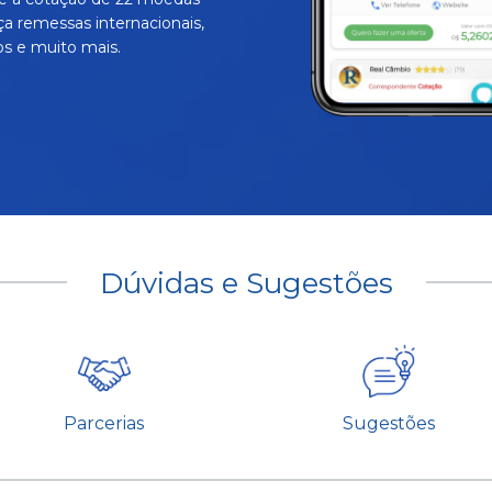
ça remessas internacionais,
s e muito mais.
Dúvidas e Sugestões
Parcerias
Sugestões