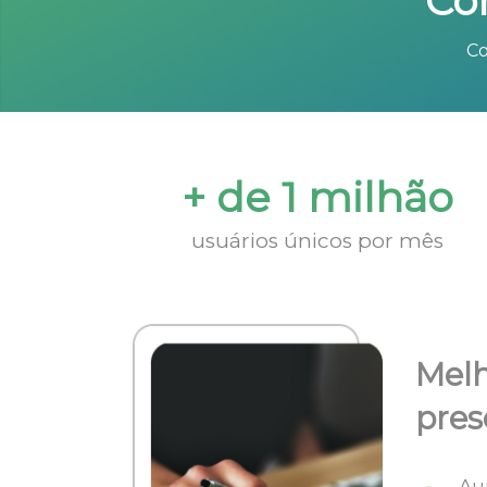
Co
Co
+ de 1 milhão
usuários únicos por mês
Melh
pres
Au