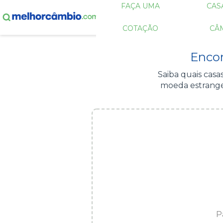
FAÇA UMA
CAS
COTAÇÃO
CÂ
Enco
Saiba quais cas
moeda estrangei
P