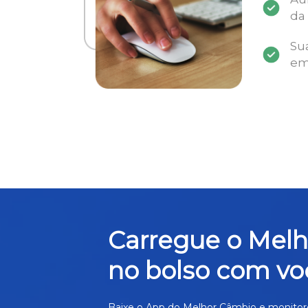
da
Su
em
Carregue o Mel
no bolso com vo
Baixe o App do Melhor Câmbio e monitor