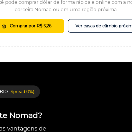
ê pode comprar dólar de forma rápida e online com a n
parceira Nomad ou em uma região próxima.
Comprar por R$ 5,26
Ver casas de câmbio próxi
BIO
(Spread 0%)
ente Nomad?
 as vantagens de