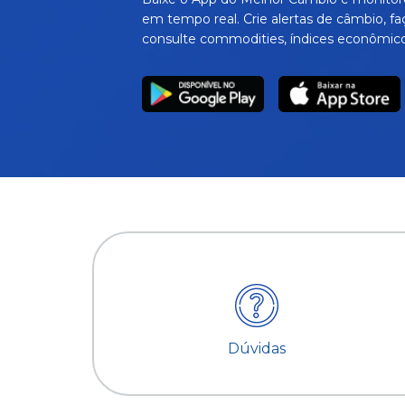
em tempo real. Crie alertas de câmbio, fa
consulte commodities, índices econômico
Dúvidas