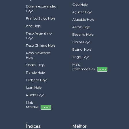
Ovo Hoje
Dólar neozelandes
Hoje
Açúcar Hoje
Franco Suiço Hoje
Algodão Hoje
Iene Hoje
Arroz Hoje
Peso Argentino
Bezerro Hoje
Hoje
Citros Hoje
Peso Chileno Hoje
Etanol Hoje
Peso Mexicano
Trigo Hoje
Hoje
Mais
Shekel Hoje
Commodities
novo
Rande Hoje
Dirham Hoje
Iuan Hoje
Rublo Hoje
Mais
Moedas
novo
Índices
Melhor