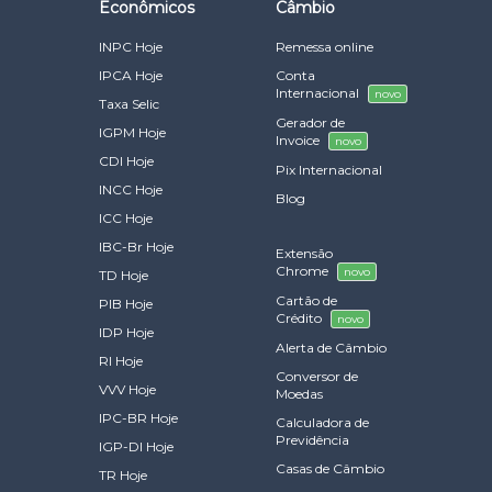
Econômicos
Câmbio
INPC Hoje
Remessa online
IPCA Hoje
Conta
Internacional
novo
Taxa Selic
Gerador de
IGPM Hoje
Invoice
novo
CDI Hoje
Pix Internacional
INCC Hoje
Blog
ICC Hoje
IBC-Br Hoje
Extensão
Chrome
novo
TD Hoje
Cartão de
PIB Hoje
Crédito
novo
IDP Hoje
Alerta de Câmbio
RI Hoje
Conversor de
VVV Hoje
Moedas
IPC-BR Hoje
Calculadora de
Previdência
IGP-DI Hoje
Casas de Câmbio
TR Hoje