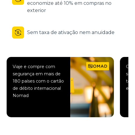
economize até 10% em compras no
exterior
Sem taxa de ativação nem anuidade
Viaje e compre com
Comp
segurança em mais de
saqu
180 países com o cartão
taxa
de débito internacional
elet
Nomad