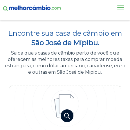
FAÇA UMA COTAÇÃO
Encontre sua casa de câmbio em
CASAS DE CÂMBIO
São José de Mipibu.
DÓLAR HOJE
Saiba quais casas de câmbio perto de você que
oferecem as melhores taxas para comprar moeda
ALERTA DE CÂMBIO
estrangeira, como dólar americano, canadense, euro
e outras em São José de Mipibu.
CONTA INTERNACIONAL
NOVO
Acesse sua conta:
ÁREA DO CLIENTE
BROKER DE OFERTAS