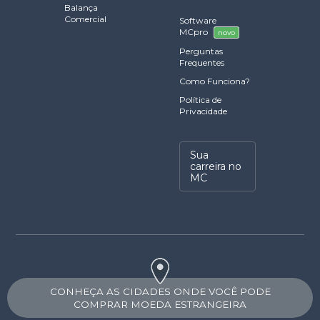
Balança
Comercial
Software
MCpro
novo
Perguntas
Frequentes
Como Funciona?
Política de
Privacidade
Sua
carreira no
MC
CONHEÇA AS CIDADES ONDE VOCÊ PODE
COMPRAR MOEDA ESTRANGEIRA