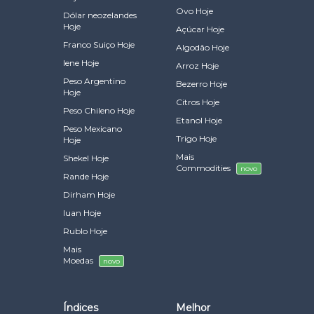
Ovo Hoje
Dólar neozelandes
Hoje
Açúcar Hoje
Franco Suiço Hoje
Algodão Hoje
Iene Hoje
Arroz Hoje
Peso Argentino
Bezerro Hoje
Hoje
Citros Hoje
Peso Chileno Hoje
Etanol Hoje
Peso Mexicano
Trigo Hoje
Hoje
Mais
Shekel Hoje
Commodities
novo
Rande Hoje
Dirham Hoje
Iuan Hoje
Rublo Hoje
Mais
Moedas
novo
Índices
Melhor