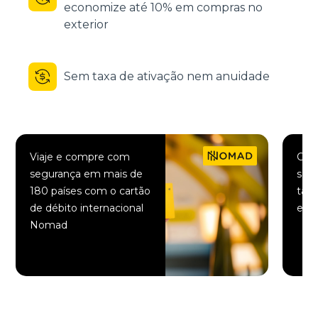
economize até 10% em compras no
exterior
Sem taxa de ativação nem anuidade
Viaje e compre com
Comp
segurança em mais de
saqu
180 países com o cartão
taxa
de débito internacional
elet
Nomad