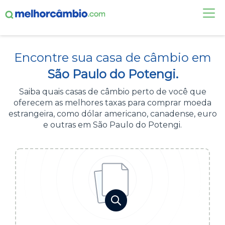
FAÇA UMA COTAÇÃO
Encontre sua casa de câmbio em
CASAS DE CÂMBIO
São Paulo do Potengi.
DÓLAR HOJE
Saiba quais casas de câmbio perto de você que
oferecem as melhores taxas para comprar moeda
ALERTA DE CÂMBIO
estrangeira, como dólar americano, canadense, euro
e outras em São Paulo do Potengi.
CONTA INTERNACIONAL
NOVO
Acesse sua conta:
ÁREA DO CLIENTE
BROKER DE OFERTAS