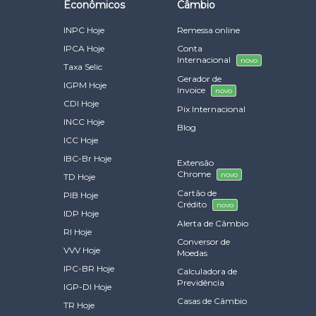
Econômicos
Câmbio
INPC Hoje
Remessa online
IPCA Hoje
Conta
Internacional
novo
Taxa Selic
Gerador de
IGPM Hoje
Invoice
novo
CDI Hoje
Pix Internacional
INCC Hoje
Blog
ICC Hoje
IBC-Br Hoje
Extensão
Chrome
novo
TD Hoje
Cartão de
PIB Hoje
Crédito
novo
IDP Hoje
Alerta de Câmbio
RI Hoje
Conversor de
VVV Hoje
Moedas
IPC-BR Hoje
Calculadora de
Previdência
IGP-DI Hoje
Casas de Câmbio
TR Hoje