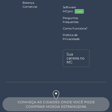
Balança
Comercial
Software
MCpro
novo
Perguntas
Frequentes
Como Funciona?
Política de
Privacidade
Sua
carreira no
MC
CONHEÇA AS CIDADES ONDE VOCÊ PODE
COMPRAR MOEDA ESTRANGEIRA